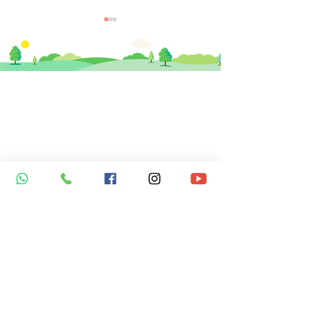
​思健醫務中心​ 暨
思健智能定位腦磁激中心
【Health Talk】Stress
【D-I-G】Early
香港中環德輔道中19號環球大廈 11樓
Management and
Optimized Tr
1101室 (中環站A或B出口)
Performing Your Best
for Depressio
info@healthymindhk.com
852 2180 2822
852 2180 2825
852 6512 2002 ( 新症預約及查詢專線 )
852 6512 3002 ( 營養師專線 )
852 5342 8316 ( 普通科門診專線 )
wechat ID: healthymindhk
星期一至五
10am - 1pm ; 3pm - 6pm