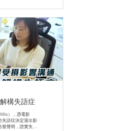
語言培養秘訣 #TVB
》解構失語症
llis），憑電影
患失語症決定退出影
站發聲明，證實失語