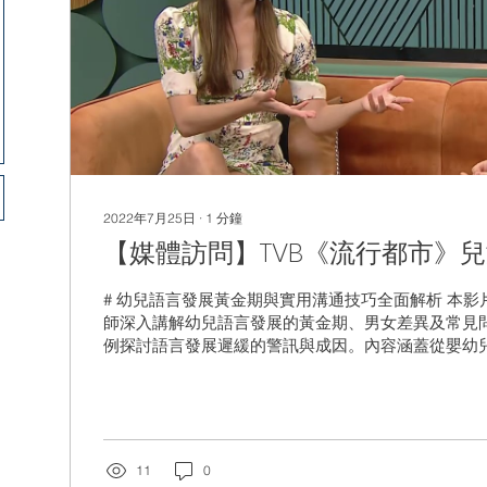
2022年7月25日
∙
1
分鐘
【媒體訪問】TVB《流行都市》
# 幼兒語言發展黃金期與實用溝通技巧全面解析 本
師深入講解幼兒語言發展的黃金期、男女差異及常見
例探討語言發展遲緩的警訊與成因。內容涵蓋從嬰幼
的階梯性成長，剖析先天及後天因素對語言能力的影
境營造、親子互動及遊戲促進語言發展。影片最後提
玩具使用建議，幫助家長有效提升幼兒的語言表達與理解力。 
03:05] 認識幼兒語言發展黃金期與男女語言差異 ## [03:05
展遲緩警訊與成因解析 ## [06:31 - 09:39] 後天
11
0
言發展的影響 ## [09:39 - 13:04] 促進幼兒語言