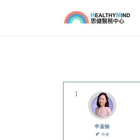
更多動作
申嘉愉
作者