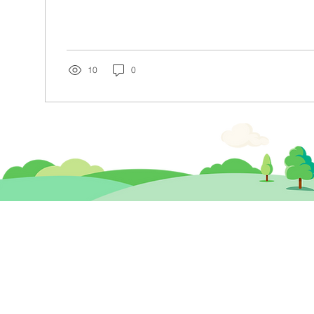
症影響了布斯的認知能力，被迫終止演藝事業，消息
非常震驚；到底什麼是失語症？是心理還是生理出問
癒？會有什麼徵狀？家人如何協助？言語治療師申嘉愉一
言語治療 | 腦部受創 1:05 言語治療 | 把握黃金期 1:3
間 #Maggie_Sun #MP_weekly #aphasia
10
0
思健兒童發展 暨
​思
心理治療及輔導中心
香港中環德輔道中19號環球大廈 12樓
九龍
1203A室 (中環站A或B出口)
260