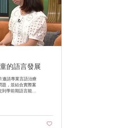
兒童的語言發展
影片邀請專業言語治療
問題，並結合實際案
兒到學前期語言能力
響，以及如何透過環
出實用的溝通策略及
## [00:00 -
 - 06:31] 語言發
環境影響及多語言學習對語
發展的有效遊戲與互動策略