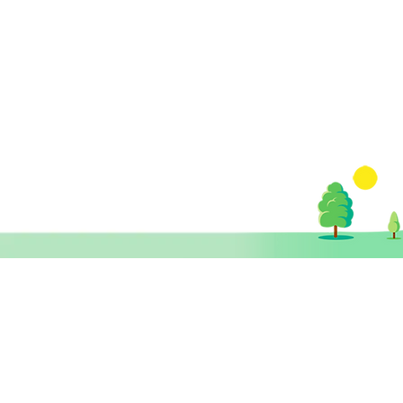
​思健醫務中心​ 暨
思健智能定位腦磁激中心
香港中環德輔道中19號環球大廈 11樓
1101室 (中環站A或B出口)