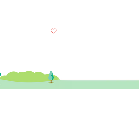
一出令喜愛他的影迷
題？有沒有機會痊
一解答。 0:24
7 言語治療 | 耐心與時
健醫務中心​ 尖沙咀診所
尖沙咀彌敦道132號美麗華廣場A座 26樓
3室 (尖沙咀站A1或B1出口)