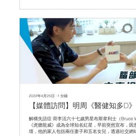
## [13:04 - 14:56] 建立主動溝通機會與日常生活中
#MaggieSun
2022年4月25日
∙
1
分鐘
【媒體訪問】明周《醫健知多D
解構失語症 荷李活六十七歲男星布斯韋利士（Bruce Wi
《虎膽龍威》成為全球知名紅星，早前突然宣布，因
壇，他的家人包括兩任妻子和五名女兒，透過社交網