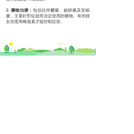
2. 藥物治療：
包括抗抑鬱藥、鎮靜藥及安眠
藥，主要針對症狀而決定使用的藥物。有些婦
女刖需用雌激素才能控制症状。
​思健醫務中心​ 暨
思健智能定位腦磁激中心
香港中環德輔道中19號環球大廈 11樓
1101室 (中環站A或B出口)
info@healthymindhk.com
852 2180 2822
852 2180 2825
852 6512 2002 ( 新症預約及查詢專線 )
852 6512 3002 ( 營養師專線 )