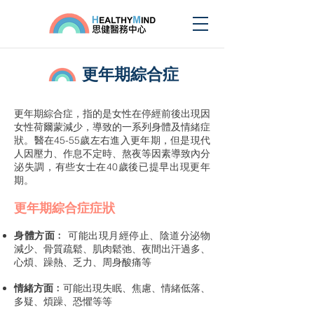
更年期綜合症
更年期綜合症，指的是女性在停經前後出現因
女性荷爾蒙減少，導致的一系列身體及情緒症
狀。醫在45-55歲左右進入更年期，但是現代
人因壓力、作息不定時、熬夜等因素導致內分
泌失調，有些女士在40歲後已提早出現更年
期。
更年期綜合症症狀
身體方面﹕
可能出現月經停止、陰道分泌物
減少、骨質疏鬆、肌肉鬆弛、夜間出汗過多、
心煩、躁熱、乏力、周身酸痛等
情緒方面﹕
可能出現失眠、焦慮、情緒低落、
多疑、煩躁、恐懼等等