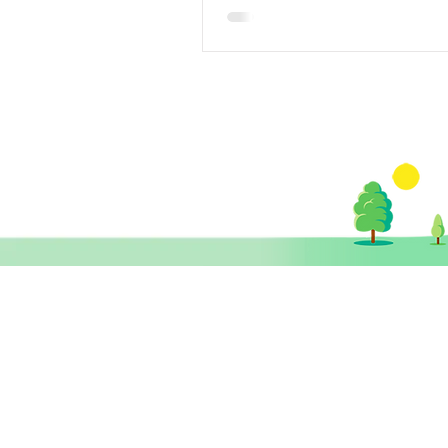
部分患者具有良好的耐受性，
能出現的常見副作用包括刺激
不適和前額肌肉的輕微抽動，
治療後可能會出現輕微短暫頭
癇發作是腦磁激治療期間可能
副作用，大約三萬次治療可能
與服用抗抑鬱藥誘發癲癇的風
處方腦磁激治療前，醫生會對
接受治療做一個安全性評估，
的風險可能性降到最低。 沒有
示，腦磁激治療對認知有任何
所以每次治療結束後，對患者
内的日常活動不會有任何限制
顯示腦磁激治療有任何長期副作用
​思健醫務中心​ 暨
腦磁激治療不適宜哪些患者? 
思健智能定位腦磁激中心
禁止用於頭部或治療線圈30 cm
導電、鐵磁或其他磁敏金屬的
香港中環德輔道中19號環球大廈 11樓
人工耳蝸、植入電極/刺激器、
1101室 (中環站A或B出口)
或線圈、支架、子彈碎片等，