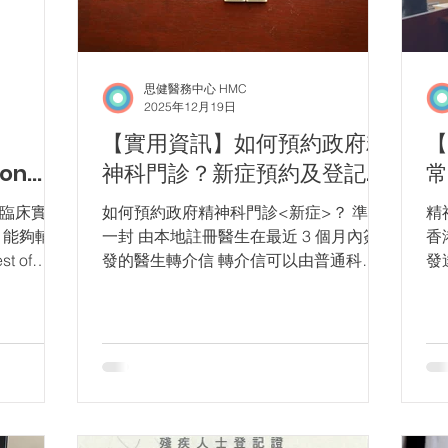
思健醫務中心 HMC
2025年12月19日
【實用資訊】如何預約政府精
【
ion
神科門診？新症預約及登記流
常
估的輔助
程﹗
如何預約政府精神科門診<新症>？ 準備
精
，能夠輔助
一封 由本地註冊醫生在最近 3 個月內簽
香
 of
發的醫生轉介信 轉介信可以由普通科醫
發
A) 是一種廣
生、家庭科醫生、精神科醫生或其他專科
大
醫生撰寫 檢查你登記地址的所屬精神科
府
t,
門診 <請善用 Crtl + F> 醫院/診所 收症地
同
意力及抑制
區範圍 九龍醫院精神科門診 電話：3129
1
 的原理、
6708 傳真：2714 3969 油尖旺區以窩打
而
家長了解這
老道為分界，以南地區(油尖)屬於九龍醫
人
與運作原理
院精神科門診；以北地區(旺角)則屬西九
一