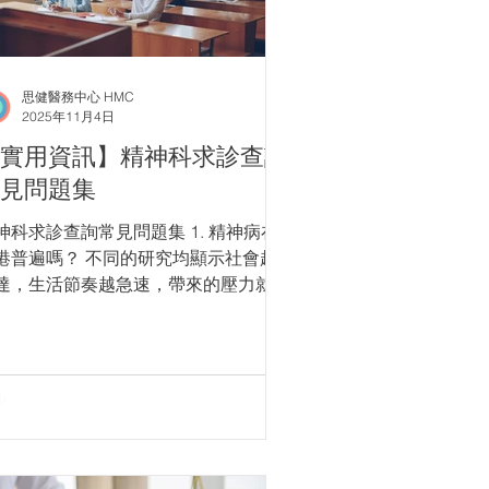
思健醫務中心 HMC
2025年11月4日
實用資訊】精神科求診查詢
見問題集
神科求診查詢常見問題集 1. 精神病在
港普遍嗎？ ​不同的研究均顯示社會越
達，生活節奏越急速，帶來的壓力就越
，受精神困擾人口便越多。根據香港政
2016年公佈的數字，本港患上各種不
程度精神病的人數，估計約有100萬至
70萬名，當中約20萬人患嚴重精神病，
被診斷為患上精神分裂症的約有4.8萬
。按此推算，即香港平均每七人，便有
人有機會患上精神病，情況可以說是相