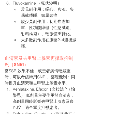
Fluvoxamine （氟伏沙明） 
常見副作用：噁心、腹瀉、失
眠或嗜睡、頭暈頭痛
較少見副作用﹕初期焦慮加
重、性功能障礙（性慾減退、
射精延遲）、輕微體重變化。
大多數副作用在服藥2–4週後減
輕。
血清素及去甲腎上腺素再攝取抑制
劑（SNRI）
當SSRI效果不佳，或患者病情較嚴重
時，可以考慮轉用SNRI。藥理機制﹕同
時提升血清素和去甲腎上腺素水平。
Venlafaxine, Efexor（文拉法辛 / 怡
樂思） 低劑量主要作用於血清素，
高劑量同時影響去甲腎上腺素及多
巴胺，適合重度抑鬱患者。
Duloxetine, Cymbalta（度洛西汀 / 