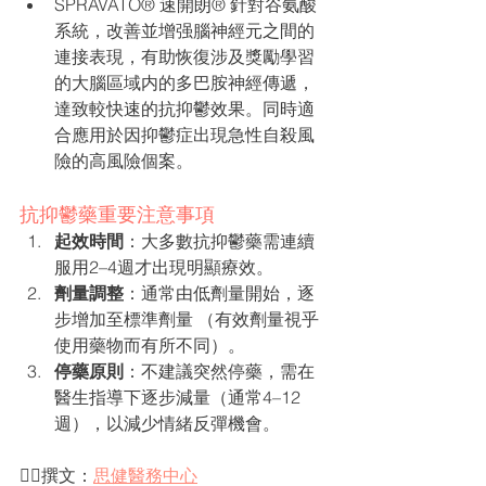
SPRAVATO® 速開朗® 針對谷氨酸
系統，改善並增强腦神經元之間的
連接表現，有助恢復涉及獎勵學習
的大腦區域内的多巴胺神經傳遞，
達致較快速的抗抑鬱效果。同時適
合應用於因抑鬱症出現急性自殺風
險的高風險個案。
抗抑鬱藥重要注意事項
起效時間
：大多數抗抑鬱藥需連續
服用2–4週才出現明顯療效。
劑量調整
：通常由低劑量開始，逐
步增加至標準劑量 （有效劑量視乎
使用藥物而有所不同）。
停藥原則
：不建議突然停藥，需在
醫生指導下逐步減量（通常4–12
週），以減少情緒反彈機會。
✍🏻撰文：
思健醫務中心