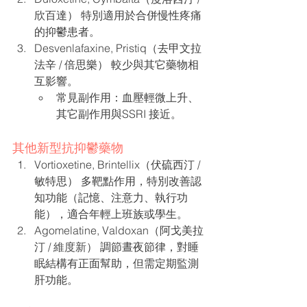
欣百達） 特別適用於合併慢性疼痛
的抑鬱患者。
Desvenlafaxine, Pristiq（去甲文拉
法辛 / 倍思樂） 較少與其它藥物相
互影響。
常見副作用：血壓輕微上升、
其它副作用與SSRI 接近。
其他新型抗抑鬱藥物
Vortioxetine, Brintellix（伏硫西汀 / 
敏特思） 多靶點作用，特別改善認
知功能（記憶、注意力、執行功
能），適合年輕上班族或學生。
Agomelatine, Valdoxan（阿戈美拉
汀 / 
維度新
） 調節晝夜節律，對睡
眠結構有正面幫助，但需定期監測
肝功能。