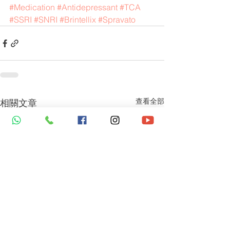
#Medication
#Antidepressant
#TCA
#SSRI
#SNRI
#Brintellix
#Spravato
查看全部
相關文章