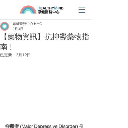
思健醫務中心 HMC
2月3日
【藥物資訊】抗抑鬱藥物指
南﹗
已更新：
3月12日
抑鬱症 (Major Depressive Disorder)
 是