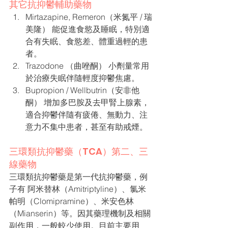
其它抗抑鬱輔助藥物
Mirtazapine, Remeron（米氮平 / 瑞
美隆） 能促進食慾及睡眠，特別適
合有失眠、食慾差、體重過輕的患
者。
Trazodone （曲唑酮） 小劑量常用
於治療失眠伴隨輕度抑鬱焦慮。
Bupropion / Wellbutrin（安非他
酮） 增加多巴胺及去甲腎上腺素，
適合抑鬱伴隨有疲倦、無動力、注
意力不集中患者，甚至有助戒煙。
三環類抗抑鬱藥（TCA）第二、三
線藥物
三環類抗抑鬱藥是第一代抗抑鬱藥，例
子有 阿米替林（Amitriptyline）、氯米
帕明（Clomipramine）、米安色林
（Mianserin）等。因其藥理機制及相關
副作用，一般較少使用。目前主要用