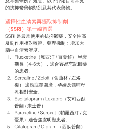
及毒藥條例》規管。以下介紹目前常見
的抗抑鬱藥物類別及其代表藥物。
選擇性血清素再攝取抑制劑
（SSRI）第一線首選
SSRI 是最常使用的抗抑鬱藥，安全性高
及副作用相對較輕。藥理機制﹕增加大
腦中血清素濃度。
Fluoxetine（氟西汀 / 百憂解） 半衰
期長（4–6天），適合容易忘記服藥
的患者。
Sertraline / Zoloft（舍曲林 / 左洛
復） 適應症範圍廣，孕婦及餵哺母
乳相對安全。
Escitalopram / Lexapro（艾司西酞
普蘭 / 来士普） 
Paroxetine / Seroxat（帕羅西汀 / 克
憂果）適合焦慮明顯患者。
Citalopram / Cipram （西酞普蘭）