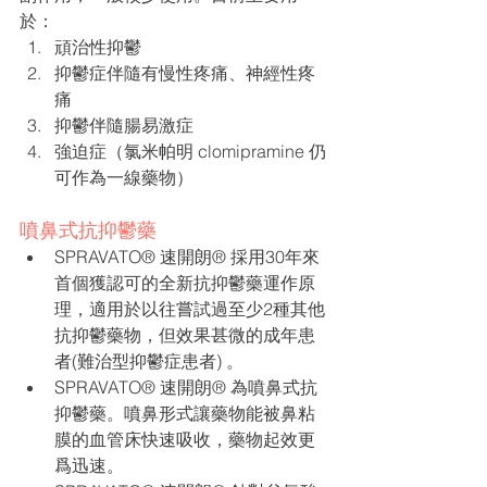
於：
頑治性抑鬱
抑鬱症伴隨有慢性疼痛、神經性疼
痛
抑鬱伴隨腸易激症
強迫症（氯米帕明 clomipramine 仍
可作為一線藥物）
噴鼻式抗抑鬱藥
SPRAVATO® 速開朗® 採用30年來
首個獲認可的全新抗抑鬱藥運作原
理，適用於以往嘗試過至少2種其他
抗抑鬱藥物，但效果甚微的成年患
者(難治型抑鬱症患者) 。
SPRAVATO® 速開朗® 為噴鼻式抗
抑鬱藥。噴鼻形式讓藥物能被鼻粘
膜的血管床快速吸收，藥物起效更
爲迅速。