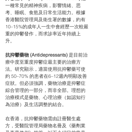
一種常見的精神疾病，影響情緒、思
考、睡眠、食慾及日常生活能力。根據
香港醫院管理局及衛生署的數據，約有
10–15%的成年人一生中會經歷一次較嚴
重的抑鬱發作，而求診率近年持續上
升。
抗抑鬱藥物 (Antidepressants) 
是目前治
療中度至重度抑鬱症最主要的治療方
法。研究顯示，適當使用抗抑鬱藥可使
約 50–70% 的患者在6–12週內明顯改善
症狀。但必須強調，藥物治療是抑鬱症
綜合管理的一部分，而非全部。理想的
治療模式是藥物、心理治療（如認知行
為治療）及生活調整的結合。
在香港，抗抑鬱藥物需由註冊醫生處
方，受醫院管理局藥物名冊及《藥劑業