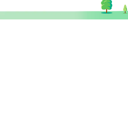
​思健醫務中心​ 暨
思健智能定位腦磁激中心
香港中環德輔道中19號環球大廈 11樓
1101室 (中環站A或B出口)
info@healthymindhk.com
852 2180 2822
852 2180 
852 6512 2002 ( 新症預約及查詢
852 6512 3002 ( 營養師專線 )
852 5342 8316 ( 普通科門診專線 
wechat ID: healthymindhk
星期一至五
10am - 1pm ; 3pm - 6pm
星期六
1
0am - 2pm