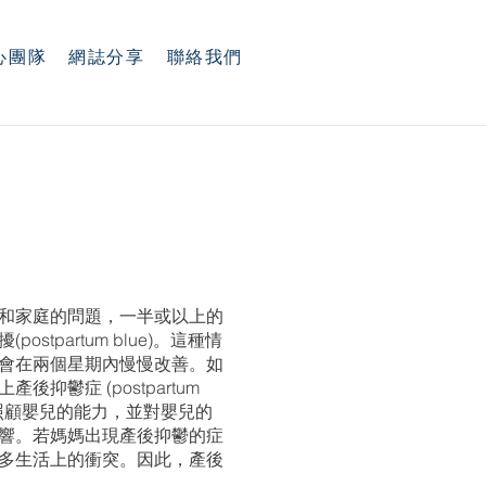
心團隊
網誌分享
聯絡我們
和家庭的問題，一半或以上的
tpartum blue)。這種情
會在兩個星期內慢慢改善。如
鬱症 (postpartum
媽媽照顧嬰兒的能力，並對嬰兒的
響。若媽媽出現產後抑鬱的症
多生活上的衝突。因此，產後