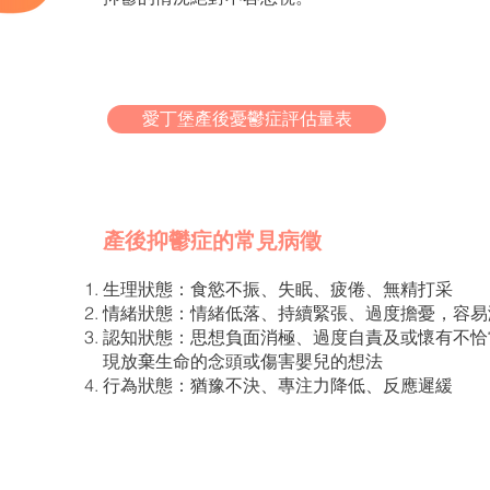
愛丁堡產後憂鬱症評估量表
產後抑鬱症的常見病徵
生理狀態：食慾不振、失眠、疲倦、無精打采
情緒狀態：情緒低落、持續緊張、過度擔憂，容
認知狀態：思想負面消極、過度自責及或懷有不恰
現放棄生命的念頭或傷害嬰兒的想法
行為狀態：猶豫不決、專注力降低、反應遲緩