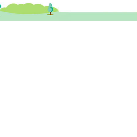
健醫務中心​ 尖沙咀診所
尖沙咀彌敦道132號美麗華廣場A座 26樓
3室 (尖沙咀站A1或B1出口)
tst@healthymindhk.com
852 2880 9910
852 2880 9911
852 6531 8889 ( 新症預約及查詢專線 )
wechat ID: healthymind_tst
一至五
10am - 1pm ; 3pm - 6pm
期六
1
0am - 2pm