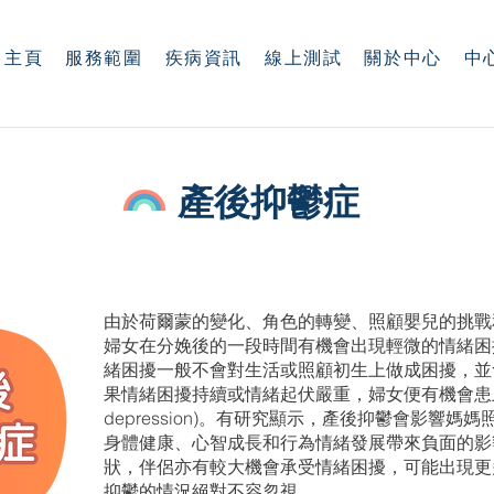
主頁
服務範圍
疾病資訊
線上測試
關於中心
中
產後抑鬱症
由於荷爾蒙的變化、角色的轉變、照顧嬰兒的挑戰
婦女在分娩後的一段時間有機會出現輕微的情緒困擾(pos
緒困擾一般不會對生活或照顧初生上做成困擾，並
果情緒困擾持續或情緒起伏嚴重，婦女便有機會患上產後抑
depression)。有研究顯示，產後抑鬱會影響
身體健康、心智成長和行為情緒發展帶來負面的影
狀，伴侶亦有較大機會承受情緒困擾，可能出現更
抑鬱的情況絕對不容忽視。