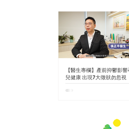
【醫生專欄】產前抑鬱影響
兒健康 出現7大徵狀勿忽視