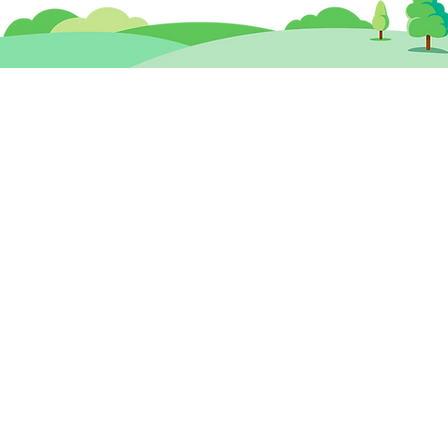
思健兒童發展 暨
​思
心理治療及輔導中心
香港中環德輔道中19號環球大廈 12樓
九龍
1203A室 (中環站A或B出口)
260
cdc@healthymindhk.com
2825
852 2180 0781
852 2180 0602
專線 )
852 6512 1101 ( 心理輔導及治療專線 )
852 6575 5057 ( 兒童評估及訓練專線 )
)
852 9575 4455 ( 到校服務專線 )
星期一至六
10am - 1pm ; 3pm - 7pm
星期
星