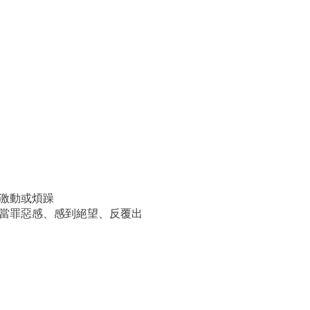
易激動或煩躁
當罪惡感、感到絕望、反覆出