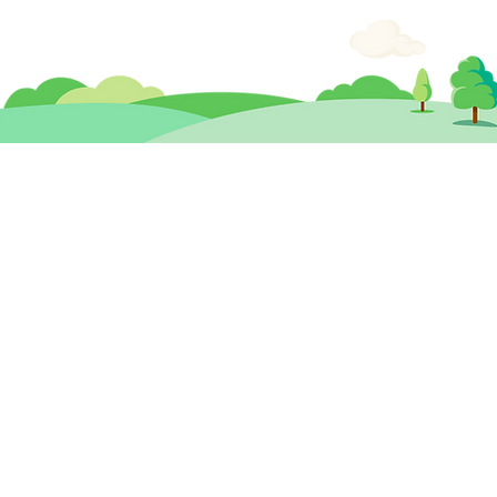
思健兒童發展 暨
​思
心理治療及輔導中心
香港中環德輔道中19號環球大廈 12樓
九龍
1203A室 (中環站A或B出口)
260
cdc@healthymindhk.com
2825
852 2180 0781
852 2180 0602
專線 )
852 6512 1101 ( 心理輔導及治療專線 )
852 6575 5057 ( 兒童評估及訓練專線 )
)
852 9575 4455 ( 到校服務專線 )