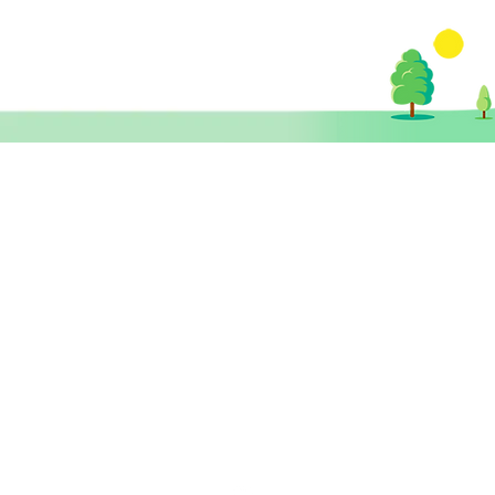
​思健醫務中心​ 暨
思健智能定位腦磁激中心
香港中環德輔道中19號環球大廈 11樓
1101室 (中環站A或B出口)
info@healthymindhk.com
852 2180 2822
852 2180 
852 6512 2002 ( 新症預約及查詢
852 6512 3002 ( 營養師專線 )
852 5342 8316 ( 普通科門診專線 