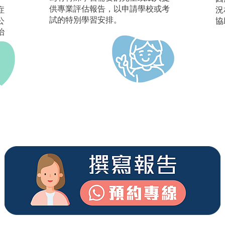
供專業評估報告，以申請學校或考
症
況
試的特別學習安排。
公
協
治