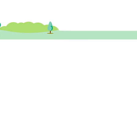
健醫務中心​ 尖沙咀診所
尖沙咀彌敦道132號美麗華廣場A座 26樓
3室 (尖沙咀站A1或B1出口)
tst@healthymindhk.com
852 2880 9910
852 2880 9911
852 6531 8889 ( 新症預約及查詢專線 )
wechat ID: healthymind_tst