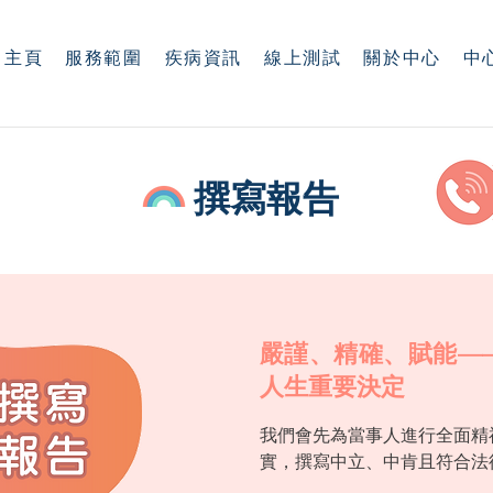
主頁
服務範圍
疾病資訊
線上測試
關於中心
中
撰寫報告
嚴謹、精確、賦能—
人生重要決定
我們會先為當事人進行全面精
實，撰寫中立、中肯且符合法