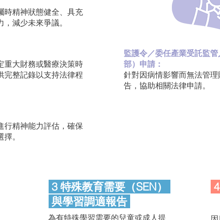
囑時精神狀態健全、具充
力，減少未來爭議。
監護令／委任產業受託監管人
定重大財務或醫療決策時
部）申請：
供完整記錄以支持法律程
針對因病情影響而無法管理
告，協助相關法律申請。
進行精神能力評估，確保
選擇。
3 特殊教育需要（SEN）
與學習調適報告
為有特殊學習需要的兒童或成人提
因