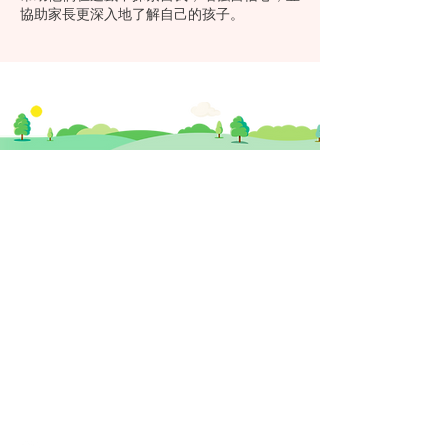
協助家長更深入地了解自己的孩子。
​思健醫務中心​ 暨
思健智能定位腦磁激中心
香港中環德輔道中19號環球大廈 11樓
1101室 (中環站A或B出口)
info@healthymindhk.com
852 2180 2822
852 2180 2825
852 6512 2002 ( 新症預約及查詢專線 )
852 6512 3002 ( 營養師專線 )
852 5342 8316 ( 普通科門診專線 )