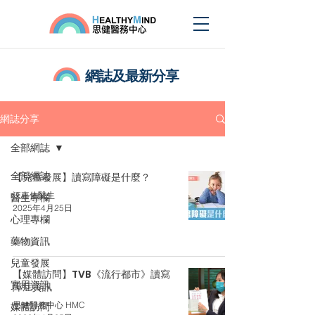
網誌及最新分享
網誌分享
全部網誌
全部網誌
【兒童發展】讀寫障礙是什麼？
汪嘉佑醫生
醫生專欄
2025年4月25日
心理專欄
藥物資訊
兒童發展
【媒體訪問】TVB《流行都市》讀寫
實用資訊
障症資訊
思健醫務中心 HMC
媒體訪問