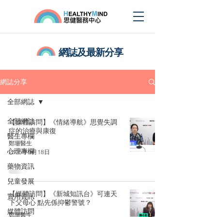
網誌及最新分享
網誌分享
全部網誌
全部網誌
【媒體訪問】《情緒導航》思覺失調
症的治療與康復
醫生專欄
鄭珊醫生
心理專欄
2025年9月18日
藥物資訊
兒童發展
【媒體訪問】《新城知訊台》可連天
實用資訊
下父母心 點先係抑鬱警號？
媒體訪問
鄭珊醫生