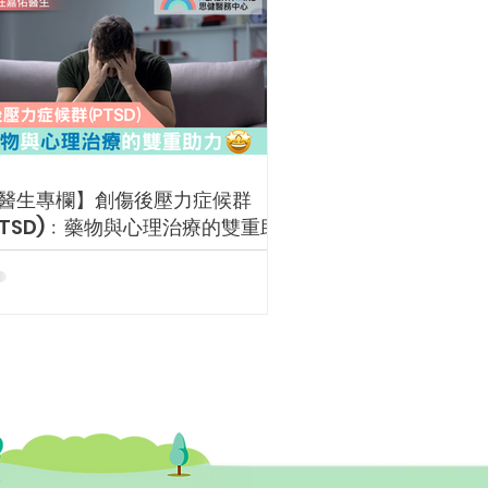
醫生專欄】創傷後壓力症候群
PTSD)﹕藥物與心理治療的雙重助