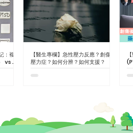
記：複雜
【醫生專欄】急性壓力反應？創傷後
【
 vs 創
壓力症？如何分辨？如何支援？
(
力