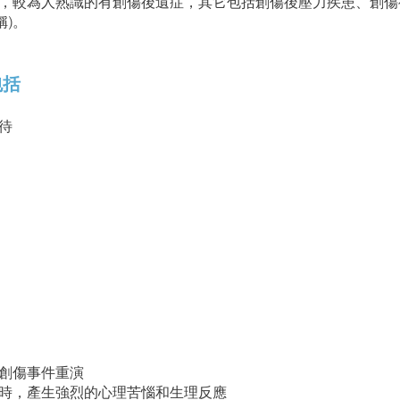
較為人熟識的有創傷後遺症，其它包括創傷後壓力疾患、創傷後應激障
的簡稱)。
包括
虐待
像創傷事件重演
時，產生強烈的心理苦惱和生理反應