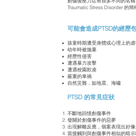
創傷後壓力症有很多不同的名稱，
Traumatic Stress Disorder 
可能會造成PTSD的經歷
孩童時期遭受身體或心理上的
幼年時被拋棄
經歷性侵害
遭遇暴力攻擊
遭遇校園欺凌
嚴重的車禍
自然災難，如地震、海嘯
PTSD 的常見症狀
不斷地回憶創傷事件
發關於創傷事件的惡夢
出現解離反應，個案表現出好
當接觸到與創傷事件相似的暗示