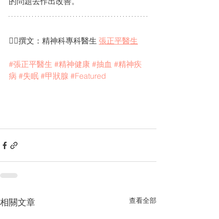
的問題去作出改善。
✍🏻撰文：精神科專科醫生 
張正平醫生
#張正平醫生
#精神健康
#抽血
#精神疾
病
#失眠
#甲狀腺
#Featured
查看全部
相關文章