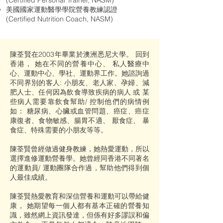
(Certified Personal Trainer, NASM)
美國國家運動醫學學院營養教練認證
(Certified Nutrition Coach, NASM)
陳荃賢在2003年畢業於澳洲悉尼大學。 回到
香港， 她在不同的營養中心、 私人醫療中
心、運動中心、學社、運動界工作。她諮詢過
不同界別的客人: 小朋友、老人家、孕婦、減
肥人士、任何因為飲食導致疾病的病人 或 某
些病人需要靠飲食幫助/ 控制他們的病情例
如： 糖尿病、心臟或血管問題、癌症、癌症
康復者、食物敏感、腸胃不適、 厭食症、 暴
食症、特殊需要的小朋友等等。
陳荃賢曾經做過健身教練，她熱愛運動，所以
選擇進修運動營養學。她曾經同香港不同著名
的運動員/ 運動團隊合作過，幫助他們得到個
人最佳成績。
陳荃賢熱愛教育和深信營養和運動可以帶給健
康， 她期望每一個人都有基本正確的營養知
識，雖然網上資訊發達，但係有好多謬誤和偏