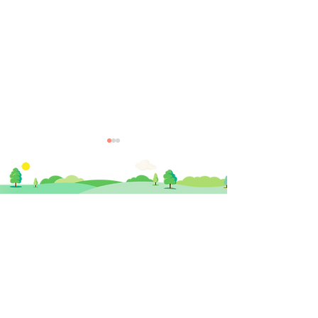
​思健醫務中心​ 暨
思健智能定位腦磁激中心
【訓練課程】做個社交達
【心理專欄】解
香港中環德輔道中19號環球大廈 11樓
人：實況社交能力訓練
懼症 (1)：這不
1101室 (中環站A或B出口)
醜」
info@healthymindhk.com