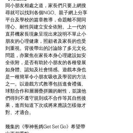
同小朋友相處之道，家長們只要上網搜
尋就可以找到各個NGO、親子網上分享
平台及學校的篇章教導，命題離不開同
理心、耐性與建立安全依附。上一代的
直昇機家長現象呈現出來說明不單止小
朋友的心理健康，照顧者及家長的也受
到重視。背後帶出的討論除了多元文化
問題，亦聚焦在家長本身心理建設如安
全依附，是否有助於小朋友的各種發展
如身體、認知及社會情感。遊戲本身也
是一種簡單令小朋友吸收及學習的方法
之一。以遊戲方式教導包括進食禮儀、
球類合作和層層疊拼圖的耐性，並讓他
們得到不遵守規則或不合作等其自然後
果，進而知道下次或將來應該怎樣做才
對、才適合。
幾集的《學神爸媽Get Set Go》希望帶