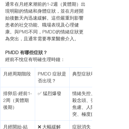
通常在月經來潮前的1-2週（黃體期）出
現明顯的情緒和身體症狀，並在月經開
始後數天內迅速緩解。這些嚴重到影響
患者的社交功能、職場表現及心理健
康。與PMS不同，PMDD的情緒症狀更
為突出，且通常需要專業醫療介入。
PMDD 有哪些症狀？
經前不悅症有明確生理時鐘：
月經周期階段
PMDD 症狀是
典型症狀舉例
否出現？ 
排卵后-經前1-
✅ 猛烈爆發
情緒失控、自
2周（黃體期
殺念頭、強烈
後期）
焦慮、人際衝
突、極度疲憊
月經開始-結
❌ 大幅緩解
症狀消失，回