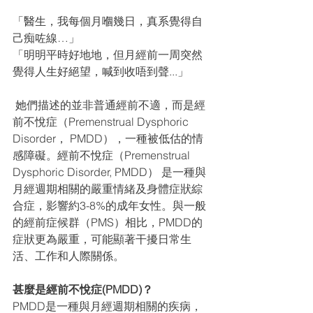
「醫生，我每個月嗰幾日，真系覺得自
己痴咗線…」
「明明平時好地地，但月經前一周突然
覺得人生好絕望，喊到收唔到聲...」
 她們描述的並非普通經前不適，而是經
前不悅症（Premenstrual Dysphoric 
Disorder， PMDD），一種被低估的情
感障礙。經前不悅症（Premenstrual 
Dysphoric Disorder, PMDD） 是一種與
月經週期相關的嚴重情緒及身體症狀綜
合症，影響約3-8%的成年女性。與一般
的經前症候群（PMS）相比，PMDD的
症狀更為嚴重，可能顯著干擾日常生
活、工作和人際關係。
甚麼是經前不悅症(PMDD)？
PMDD是一種與月經週期相關的疾病，