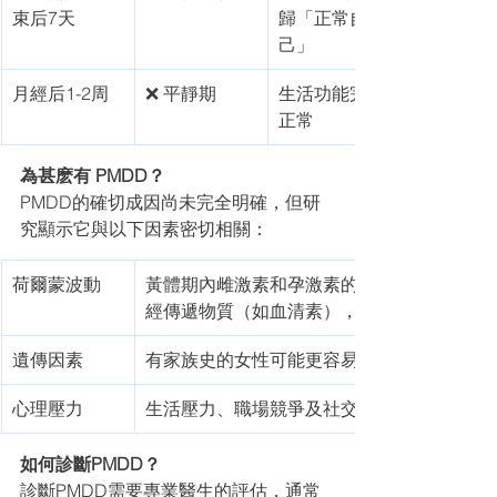
束后7天
歸「正常自
己」
月經后1-2周
❌ 平靜期
生活功能完全
正常
為甚麽有 PMDD？
PMDD的確切成因尚未完全明確，但研
究顯示它與以下因素密切相關：
荷爾蒙波動
黃體期內雌激素和孕激素的快速變化可能影
經傳遞物質（如血清素），從而引發情緒症
遺傳因素
有家族史的女性可能更容易患上PMDD
心理壓力
生活壓力、職場競爭及社交期望可能加重症
如何診斷PMDD？
診斷PMDD需要專業醫生的評估，通常