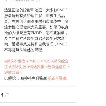
透過正確的診斷和治療，大多數PMDD
患者能夠有效管理症狀，重獲生活品
質。在香港這個高壓的都市環境中，關
注女性心理健康尤為重要。如果你或身
邊的人懷疑患有PMDD，請不要猶豫，
及早向精神科醫生或婦科醫生尋求幫
助。透過專業支持和自我管理，PMDD
不再是無法逾越的障礙。
#經前不悅症
#PMDD
#PMS
#經前綜合
症
#情緒失控
#情緒困擾
#經前焦慮症
#
經前煩躁症
✍🏻撰文：精神科專科醫生 
張正平醫生