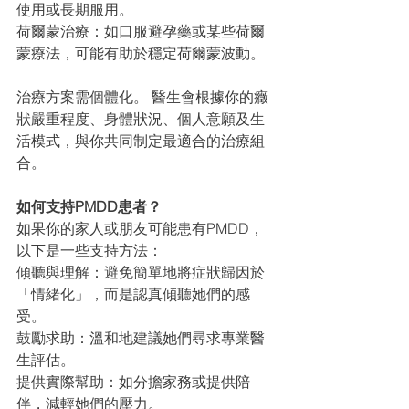
使用或長期服用。
荷爾蒙治療：如口服避孕藥或某些荷爾
蒙療法，可能有助於穩定荷爾蒙波動。
治療方案需個體化。 醫生會根據你的癥
狀嚴重程度、身體狀況、個人意願及生
活模式，與你共同制定最適合的治療組
合。
如何支持PMDD患者？
如果你的家人或朋友可能患有PMDD，
以下是一些支持方法：
傾聽與理解：避免簡單地將症狀歸因於
「情緒化」，而是認真傾聽她們的感
受。
鼓勵求助：溫和地建議她們尋求專業醫
生評估。
提供實際幫助：如分擔家務或提供陪
伴，減輕她們的壓力。