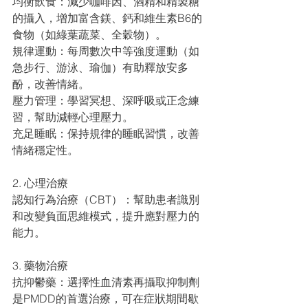
均衡飲食：減少咖啡因、酒精和精製糖
的攝入，增加富含鎂、鈣和維生素B6的
食物（如綠葉蔬菜、全穀物）。
規律運動：每周數次中等強度運動（如
急步行、游泳、瑜伽）有助釋放安多
酚，改善情緒。
壓力管理：學習冥想、深呼吸或正念練
習，幫助減輕心理壓力。
充足睡眠：保持規律的睡眠習慣，改善
情緒穩定性。
2. 心理治療
認知行為治療（CBT）：幫助患者識別
和改變負面思維模式，提升應對壓力的
能力。
3. 藥物治療
抗抑鬱藥：選擇性血清素再攝取抑制劑
是PMDD的首選治療，可在症狀期間歇