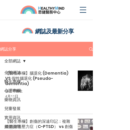
網誌及最新分享
網誌分享
全部網誌
全部網誌
【醫生專欄】腦退化 (Dementia)
VS 假性腦退化 (Pseudo-
醫生專欄
dementia)
心理專欄
張正平醫生
4月11日
藥物資訊
兒童發展
實用資訊
【醫生專欄】創傷的深遠印記：複雜
性創傷後壓力症（C-PTSD） vs 創傷
媒體訪問