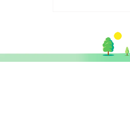
【醫生專欄】腦退化
(Dementia) VS 假性腦退化
​思健醫務中心​ 暨
(Pseudo-dementia)
思健智能定位腦磁激中心
香港中環德輔道中19號環球大廈 11樓
1101室 (中環站A或B出口)
info@healthymindhk.com
852 2180 2822
852 2180 