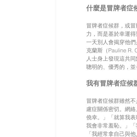
什麼是冒牌者症
冒牌者症候群，或冒
力，而是基於幸運得
一天別人會揭穿他們
克蘭斯（Pauline 
人士身上發現這共同
聰明的、優秀的，並
我有冒牌者症候群
冒牌者症候群雖然不
慮症關係密切。網絡
僥幸。」「就算我表
我會非常羞恥。」「
「我經常拿自己與他