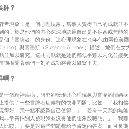
候群？
牌者現象，是一個心理現象，當事人覺得自己的成就並不
到的，於是他們的内心深深地認爲自己是不足甚或無能的
是個「冒牌者」的身份。這心理現象在70年代由兩位美
R. Clance）與因墨斯（Suzanne A. Imes）描述，她們
點並加以研究。這共同點就是她們都似乎難以内化並接受
長期擔憂著她們一刻的成功將難以維繫下去。
嗎？ 
是一個精神疾病，研究卻發現此心理現象與常見的情緒病
上提供了一些冒牌者症候群的快測問題，比如：「我相信
現得好，我一點不認爲自己值得。」「若有一天我的無能
我非常害怕別人發現我並沒有他們想象般聰明。」「我難
人比較。」要是對這些問題都給予肯定的答案，而且長期