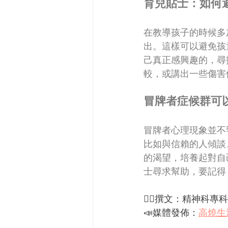
育兒貼士：如何
在教導孩子的時候多
出。這樣可以避免孩
己真正感興趣的，尋
較，或講出一些傷害
冒牌者症候群可
冒牌者心理現象並不
比如與信賴的人傾談
的渴望，培養起對自
士尋求幫助，要記得
✍🏻撰文：精神科專科
📣媒體發佈：
高燒生