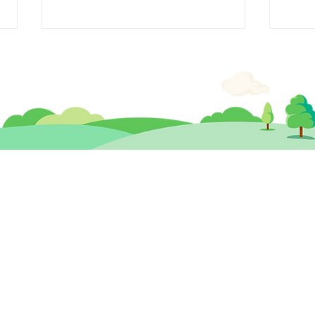
【醫生專欄】創傷的深遠印
【醫
記：複雜性創傷後壓力症（C-
能A
思健兒童發展 暨
​思
PTSD） vs 創傷後壓力症
心理治療及輔導中心
（PTSD）
香港中環德輔道中19號環球大廈 12樓
九龍
1203A室 (中環站A或B出口)
260
cdc@healthymindhk.com
2825
852 2180 0781
852 2180 0602