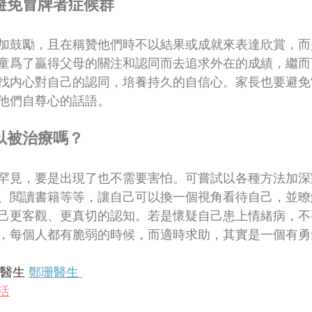
避免冒牌者症候群
加鼓勵，且在稱贊他們時不以結果或成就來表達欣賞，而
童爲了贏得父母的關注和認同而去追求外在的成績，繼而
找内心對自己的認同，培養持久的自信心。家長也要避免
他們自尊心的話語。
以被治療嗎？
罕見，要是出現了也不需要害怕。可嘗試以各種方法加深
、閲讀書籍等等，讓自己可以換一個視角看待自己，並暸
己更客觀、更真切的認知。若是懷疑自己患上情緒病，不
，每個人都有脆弱的時候，而適時求助，其實是一個有勇
醫生 
鄭珊醫生 
活