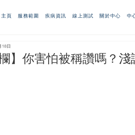
主頁
服務範圍
疾病資訊
線上測試
關於中心
中
月18日
欄】你害怕被稱讚嗎？淺