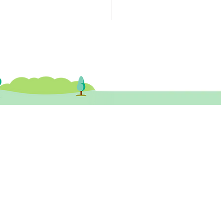
生專欄】奧運冠軍與高功
DHD
健醫務中心​ 尖沙咀診所
尖沙咀彌敦道132號美麗華廣場A座 26樓
3室 (尖沙咀站A1或B1出口)
tst@healthymindhk.com
852 2880 9910
852 2880 9911