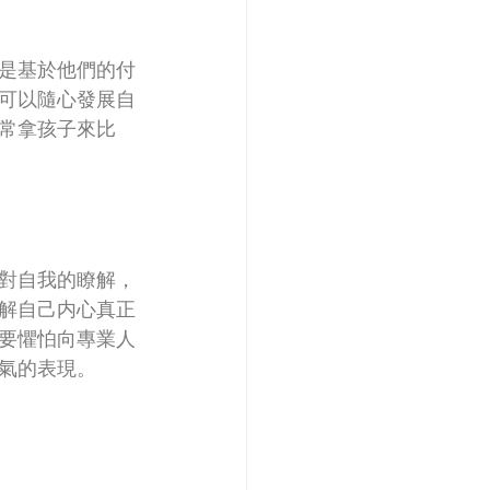
是基於他們的付
可以隨心發展自
常拿孩子來比
對自我的瞭解，
解自己内心真正
要懼怕向專業人
氣的表現。