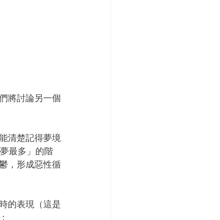
們將討論另一個
能清楚記得夢境
發夢最多」的階
鬱，形成惡性循
時的表現（這是
：