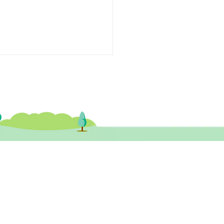
生專欄】睡覺時「被鬼
全身動彈不得很驚慌？
健醫務中心​ 尖沙咀診所
尖沙咀彌敦道132號美麗華廣場A座 26樓
3室 (尖沙咀站A1或B1出口)