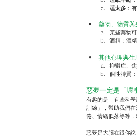
睡太多
：有
藥物、物質與
某些藥物可
酒精：酒精
其他心理與生
抑鬱症、焦
個性特質：神
惡夢一定是「壞
有趣的是，有些科學
訓練」，幫助我們在
倦、情緒低落等等，
惡夢是大腦在跟你說