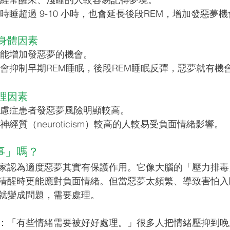
時睡超過 9-10 小時，也會延長後段REM，增加發惡夢
身體因素
能增加發惡夢的機會。
會抑制早期REM睡眠，後段REM睡眠反彈，惡夢就有機
理因素
慮症患者發惡夢風險明顯較高。
經質（neuroticism）較高的人較易受負面情緒影響。
事」嗎？
家認為適度惡夢其實有保護作用。它像大腦的「壓力排毒
清醒時更能應對負面情緒。但當惡夢太頻繁、導致害怕入
就變成問題，需要處理。
：「有些情緒需要被好好處理。」很多人把情緒壓抑到晚