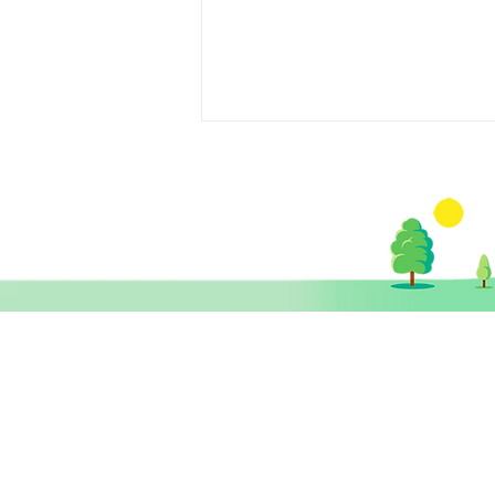
【醫生專欄】為什麼有人記得
發夢？有人卻沒印象發過夢？
​思健醫務中心​ 暨
思健智能定位腦磁激中心
香港中環德輔道中19號環球大廈 11樓
1101室 (中環站A或B出口)