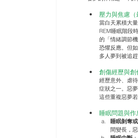
壓力與焦慮（
當白天累積大量
REM睡眠階段
的「情緒調節機
恐懼反應。但如
多人夢到被追趕
創傷經歷與創
經歷意外、虐待
症狀之一。惡夢
這些重複惡夢若
睡眠問題與作
睡眠剝奪或
間變長，惡
睡眠中斷
：