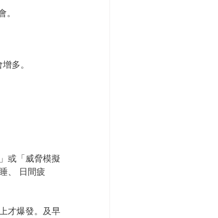
機會。
會增多。
」或「威脅模擬
睡、 日間疲
上才爆發。及早