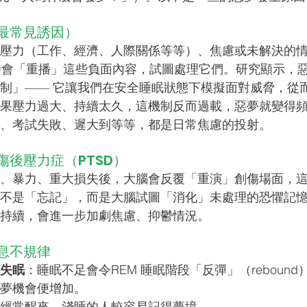
最常見誘因）
壓力（工作、經濟、人際關係等等）、焦慮或未解決的
時會「重播」這些負面內容，試圖處理它們。研究顯示，
制」—— 它讓我們在安全睡眠狀態下模擬面對威脅，從
果壓力過大、持續太久，這機制反而過載，惡夢就變得
、考試失敗、遲大到等等，都是日常焦慮的投射。
傷後壓力症（PTSD）
、暴力、重大損失後，大腦會反覆「重演」創傷場面，這是
不是「忘記」，而是大腦試圖「消化」未處理的恐懼記
持續，會進一步加劇焦慮、抑鬱情況。
息不規律
失眠
：睡眠不足會令REM 睡眠階段「反彈」（rebound
夢機會便增加。
經常醒來、淺睡的人較容易記得夢境。