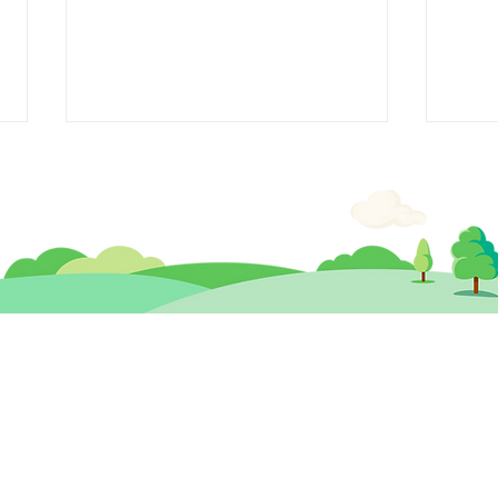
【醫生專欄】為什麼我們會發
【醫
夢？
壓」
思健兒童發展 暨
​思
心理治療及輔導中心
香港中環德輔道中19號環球大廈 12樓
九龍
1203A室 (中環站A或B出口)
260