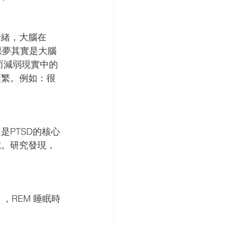
情緒，大腦在
惡夢其實是大腦
而減弱現實中的
頻繁。例如：很
PTSD的核心
憶。研究發現，
），REM 睡眠時