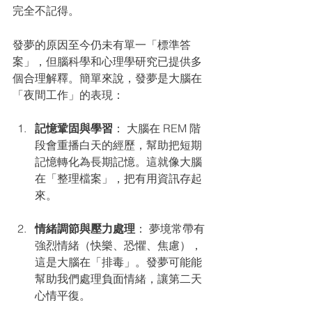
完全不記得。
發夢的原因至今仍未有單一「標準答
案」，但腦科學和心理學研究已提供多
個合理解釋。簡單來說，發夢是大腦在
「夜間工作」的表現：
記憶鞏固與學習
： 大腦在 REM 階
段會重播白天的經歷，幫助把短期
記憶轉化為長期記憶。這就像大腦
在「整理檔案」，把有用資訊存起
來。
情緒調節與壓力處理
： 夢境常帶有
強烈情緒（快樂、恐懼、焦慮），
這是大腦在「排毒」。發夢可能能
幫助我們處理負面情緒，讓第二天
心情平復。