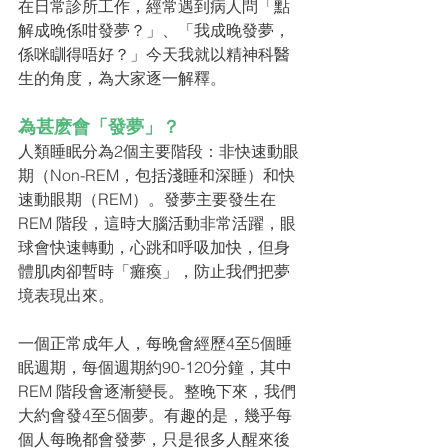
在日常診所工作，經常遇到病人問「點
解成晚係咁發夢？」、「我成晚發夢，
係咪瞓得唔好？」今天我就以精神科醫
生的角度，為大家逐一解釋。
為甚麽會「發夢」？
人類睡眠分為2個主要階段：非快速動眼
期（Non-REM，包括淺睡和深睡）和快
速動眼期（REM）。發夢主要發生在 
REM 階段，這時大腦活動非常活躍，眼
球會快速轉動，心跳和呼吸加快，但身
體肌肉卻暫時「癱瘓」，防止我們把夢
境表現出來。
一個正常成年人，每晚會經歷4至5個睡
眠週期，每個週期約90-120分鐘，其中 
REM 階段會逐漸變長。整晚下來，我們
大約會發4至5個夢。有趣的是，幾乎每
個人每晚都會發夢，只是很多人醒來後