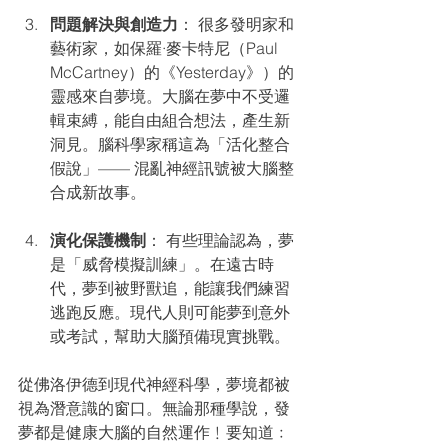
問題解決與創造力
： 很多發明家和
藝術家，如保羅·麥卡特尼（Paul 
McCartney）的《Yesterday》）的
靈感來自夢境。大腦在夢中不受邏
輯束縛，能自由組合想法，產生新
洞見。腦科學家稱這為「活化整合
假說」—— 混亂神經訊號被大腦整
合成新故事。
演化保護機制
： 有些理論認為，夢
是「威脅模擬訓練」。在遠古時
代，夢到被野獸追，能讓我們練習
逃跑反應。現代人則可能夢到意外
或考試，幫助大腦預備現實挑戰。
從佛洛伊德到現代神經科學，夢境都被
視為潛意識的窗口。無論那種學說，發
夢都是健康大腦的自然運作﹗要知道﹕