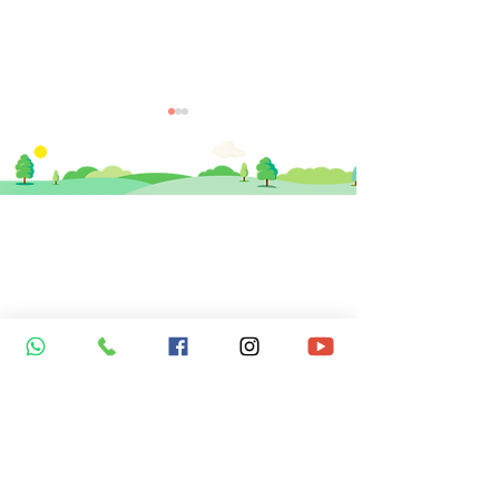
​思健醫務中心​ 暨
思健智能定位腦磁激中心
【醫生專欄】為什麼有人
【醫生專欄】睡
香港中環德輔道中19號環球大廈 11樓
記得發夢？有人卻沒印象
鬼壓」全身動彈
1101室 (中環站A或B出口)
發過夢？
慌？
info@healthymindhk.com
852 2180 2822
852 2180 2825
852 6512 2002 ( 新症預約及查詢專線 )
852 6512 3002 ( 營養師專線 )
852 5342 8316 ( 普通科門診專線 )