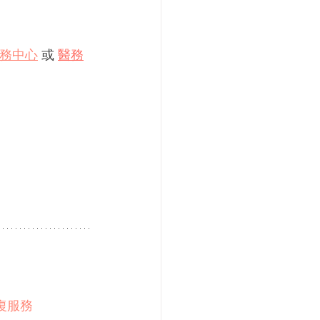
務中心
 或 
醫務
復服務