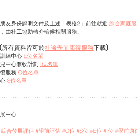
朋友身份證明文件及上述「表格2」前往就近 
綜合家庭服
，由社工協助轉介輪候相關服務。
 (所有資料皆可於
社署學前康復服務
下載)
訓練中心 
E位名單
兒中心兼收計劃 
I位名單
復服務 
O位名單
心 
S位名單
展中心
童綜合發展評估
#學前評估
#O位
#S位
#E位
#I位
#學前康