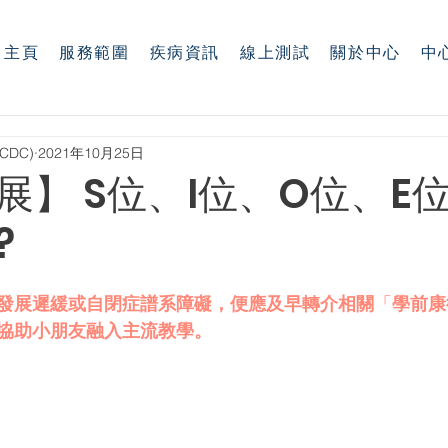
主頁
服務範圍
疾病資訊
線上測試
關於中心
中
CDC)
2021年10月25日
展】 S位、I位、O位、E
?
發展遲緩或自閉症譜系障礙，便應及早轉介相關
「
學前康
協助小朋友融入主流教學。