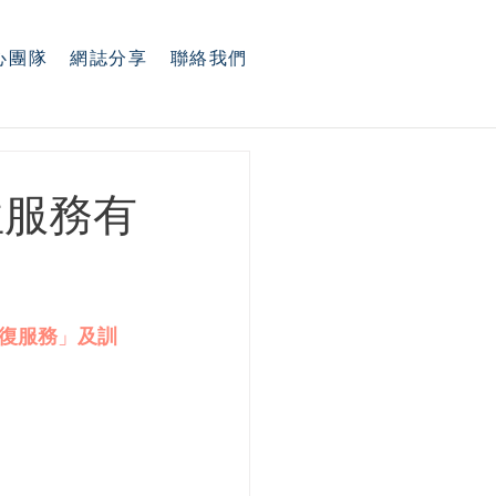
心團隊
網誌分享
聯絡我們
位服務有
復服務
」
及訓