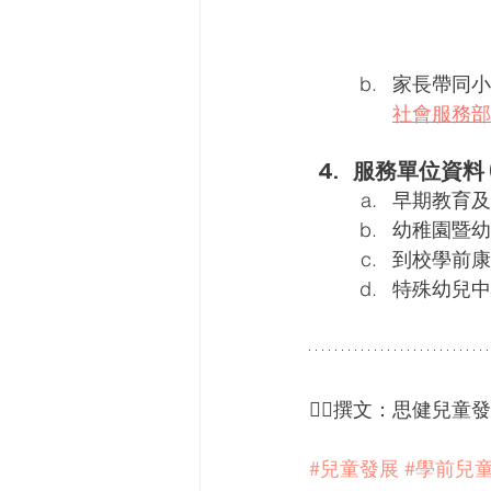
家長帶同小
社會服務部
服務單位資料
早期教育及
幼稚園暨幼
到校學前康
特殊幼兒中
✍🏻
撰文：思健兒童發
#兒童發展
#學前兒