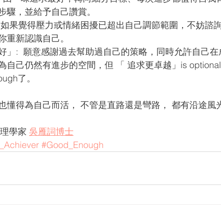
步驟，並給予自己讚賞。
 如果覺得壓力或情緒困擾已超出自己調節範圍，不妨諮
你重新認識自己。
好」:  願意感謝過去幫助過自己的策略，同時允許自己
自己仍然有進步的空間，但 「 追求更卓越」is optiona
ough了。
也懂得為自己而活， 不管是直路還是彎路， 都有沿途風
理學家 
吳雁詞博士
_Achiever
#Good_Enough