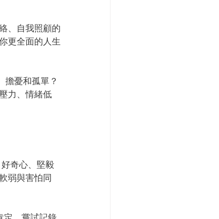
絡、自我照顧的
你更全面的人生
力、擔憂和孤單？
壓力、情緒低
、好奇心、堅毅
軟弱與害怕同
肯定。嘗試記錄