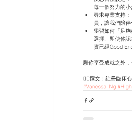
每一個努力的小
尋求專業支持：
員，讓我們陪伴
學習如何「足夠
選擇。即使你認為
實已經Good En
願你享受成就之外，
✍🏻撰文：註冊臨床心
#Vanessa_Ng
#High