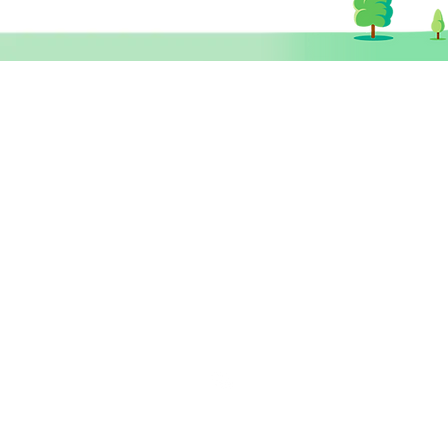
【心理專欄】解密社交恐懼症
(2)：為什麼偏偏選中我？拆
​思健醫務中心​ 暨
解社交恐懼的成因
思健智能定位腦磁激中心
香港中環德輔道中19號環球大廈 11樓
1101室 (中環站A或B出口)
info@healthymindhk.com
852 2180 2822
852 2180 
852 6512 2002 ( 新症預約及查詢
852 6512 3002 ( 營養師專線 )
852 5342 8316 ( 普通科門診專線 
wechat ID: healthymindhk
星期一至五
10am - 1pm ; 3pm - 6pm
星期六
1
0am - 2pm