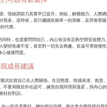
源、情緒調節力其實早已提升。例如，解難能力、人際網
好很多。這時候，若只繼續依賴單一的策略，反而會窒礙
上的代價。
ment的同時，也需要問問自己，內心有沒有足夠空間安放壓
人變得焦慮不安，甚至對一切失去興趣。長遠可導致慢性
 和身心健康問題。
自我成長建議
 嘗試欣賞自己在人際關係、生活態度、情感表達、創意
。不要局限於外在認可，練習自我同理與溫柔，與內心的
者好好對話。
  由一味追求最好，轉向細分目標、每次進步都值得自我