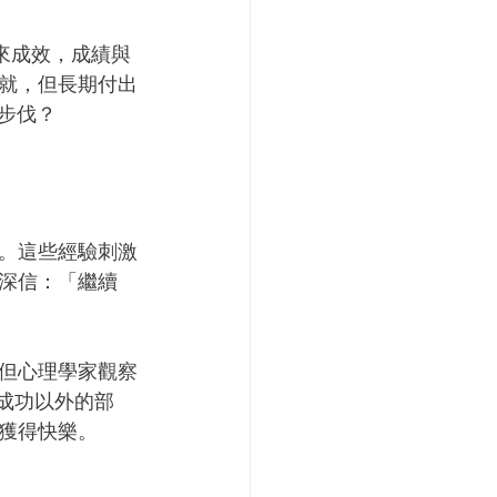
實帶來成效，成績與
就，但長期付出
步伐？
。這些經驗刺激
深信：「繼續
但心理學家觀察
。成功以外的部
獲得快樂。