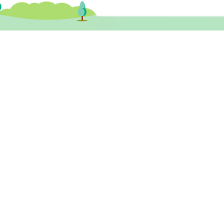
理專欄】解密社交恐懼症
)：這不只是「怕醜」
健醫務中心​ 尖沙咀診所
尖沙咀彌敦道132號美麗華廣場A座 26樓
3室 (尖沙咀站A1或B1出口)
tst@healthymindhk.com
852 2880 9910
852 2880 9911
852 6531 8889 ( 新症預約及查詢專線 )
wechat ID: healthymind_tst
一至五
10am - 1pm ; 3pm - 6pm
期六
1
0am - 2pm