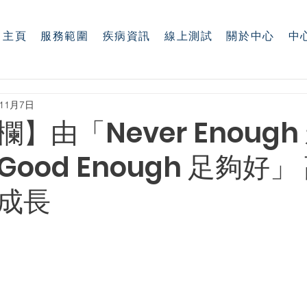
主頁
服務範圍
疾病資訊
線上測試
關於中心
中
年11月7日
】由「Never Enough
ood Enough 足夠好」
成長