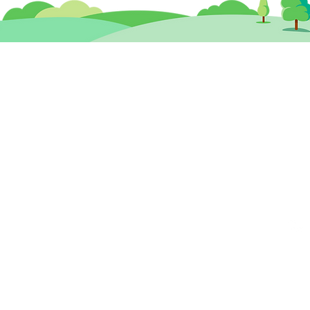
【訓練課程】做個社交達人：
【心
實況社交能力訓練
(1
思健兒童發展 暨
​思
心理治療及輔導中心
香港中環德輔道中19號環球大廈 12樓
九龍
1203A室 (中環站A或B出口)
260
cdc@healthymindhk.com
2825
852 2180 0781
852 2180 0602
專線 )
852 6512 1101 ( 心理輔導及治療專線 )
852 6575 5057 ( 兒童評估及訓練專線 )
)
852 9575 4455 ( 到校服務專線 )
星期一至六
10am - 1pm ; 3pm - 7pm
星期
星