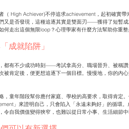
High Achiever)不停追求achievement，起初確
們又是否發現，這種追逐其實是雙面刃——獲得了短暫成
如何走出這個無限loop？心理學家有什麼方法幫助你重整
與「成就陷阱」
，都有不少成功時刻——考試拿高分、職場晉升、被稱讚
次被肯定後，便更想追逐下一個目標。慢慢地，你的內心
略，童年階段幫你應付家庭、學校的高要求，取得肯定。
evement」來證明自己，只會陷入「永遠未夠好」的循環
，令自我價值變得狹窄，也難以從日常小事、生活細節中
我們可以有新選擇