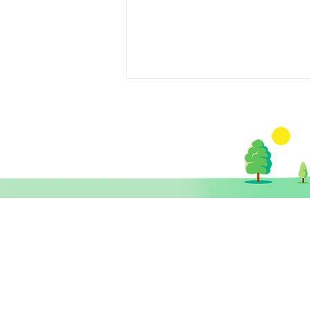
【媒體訪問】《東周網》腸道
微生態 又擔心又難過 混合焦
​思健醫務中心​ 暨
慮抑鬱症治療有法
思健智能定位腦磁激中心
香港中環德輔道中19號環球大廈 11樓
1101室 (中環站A或B出口)