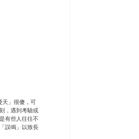
憂天」很傻，可
刻，遇到考驗或
是有些人往往不
「誤鳴」以致長