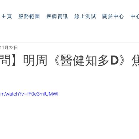
主頁
服務範圍
疾病資訊
線上測試
關於中心
中
年11月22日
問】明周《醫健知多D》
com/watch?v=fF0e3mlUMWI