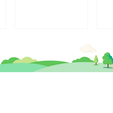
【媒體訪問】Now TV《Now
【媒
新聞台》杏林在線 慎用「電子
症譜
思健兒童發展 暨
​思
奶嘴」
心理治療及輔導中心
香港中環德輔道中19號環球大廈 12樓
九龍
1203A室 (中環站A或B出口)
260