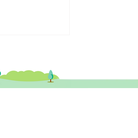
體訪問】《三坐山》自閉
系障礙全解析
健醫務中心​ 尖沙咀診所
尖沙咀彌敦道132號美麗華廣場A座 26樓
3室 (尖沙咀站A1或B1出口)