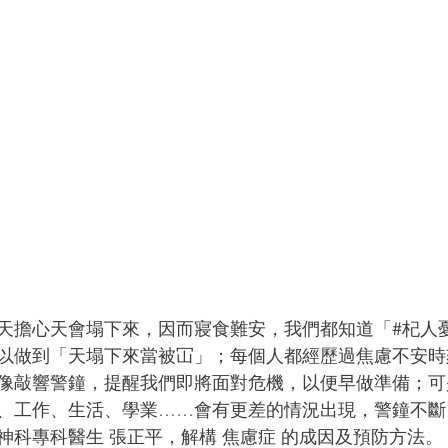
天擔心天會塌下來，因而寢食難安，我們都知道「#杞人
以做到「天塌下來當被冚」；每個人都經歷過焦慮不安時
像敲響警鐘，提醒我們即將面對危機，以便早做準備；可
、工作、生活、學業……會有更差的情況出現，警鐘不斷
神科專科醫生 張正平，解構 焦慮症 的成因及預防方法。