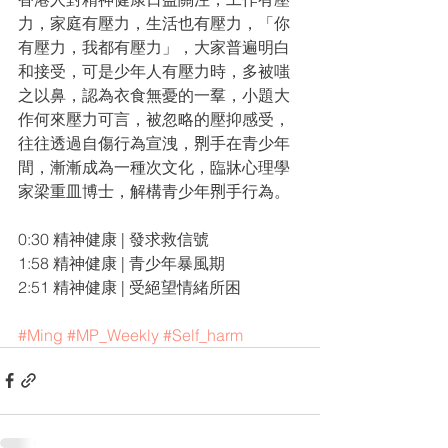
力，家庭有壓力，生活也有壓力，「你
有壓力，我都有壓力」，大家普遍明白
和接受，可是少年人有壓力時，多被嗤
之以鼻，認為衣食無憂的一羣，小題大
作何來壓力可言，被忽略的壓抑感受，
往往透過自傷行為宣洩，𠝹手在青少年
間，漸漸成為一種次文化，臨牀心理學
家梁重皿博士，解構青少年𠝹手行為。
0:30 精神健康 | 發求救信號
1:58 精神健康 | 青少年暴風期
2:51 精神健康 | 受絕望情緒所困
#Ming
#MP_Weekly
#Self_harm