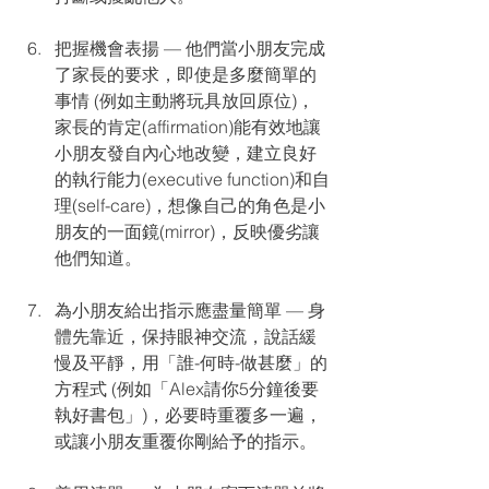
把握機會表揚 — 他們當小朋友完成
了家長的要求，即使是多麼簡單的
事情 (例如主動將玩具放回原位)，
家長的肯定(affirmation)能有效地讓
小朋友發自內心地改變，建立良好
的執行能力(executive function)和自
理(self-care)，想像自己的角色是小
朋友的一面鏡(mirror)，反映優劣讓
他們知道。
為小朋友給出指示應盡量簡單 — 身
體先靠近，保持眼神交流，說話緩
慢及平靜，用「誰-何時-做甚麼」的
方程式 (例如「Alex請你5分鐘後要
執好書包」)，必要時重覆多一遍，
或讓小朋友重覆你剛給予的指示。