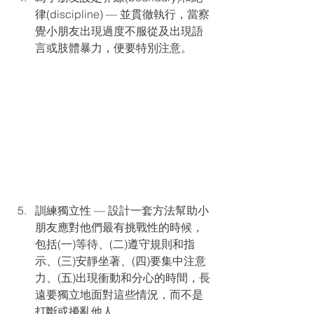
律(discipline) — 並貫徹執行，當察
覺小朋友出現過度不服從及出現語
言或肢體暴力，便要特別注意。
訓練獨立性 — 設計一套方法幫助小
朋友應對他們最有挑戰性的時候，
包括(一)等待、(二)遵守規則和指
示、(三)安靜坐著、(四)要集中注意
力、(五)出現衝動和分心的時間，長
遠要獨立地面對這些情況，而不是
打斷或擾亂他人。