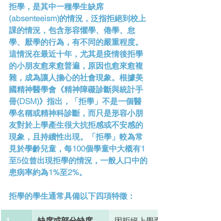
拒學，是其中一種學生缺席
(absenteeism)的情況，泛指拒絕到校上
課的情況，包含形容懼學、倦學、怠
學、厭學的行為，有不同的嚴重程度。
這情況在最近十年，尤其是疫情後拒學
的小朋友愈來愈普遍，原因也愈來愈複
雜，成為讓人擔心的社會現象。根據美
國精神醫學會《精神障礙診斷與統計手
冊(DSM)》指出，「拒學」不是一個醫
學名稱或精神科診斷，而只是形容小朋
友對於上學產生很大抗拒感或不安感的
現象，且持續性出現。「拒學」較為常
見於學齡兒童，每100個學童中大概有1
至5位曾出現拒學的情況，一般人口中的
患病率約為1%至2%。
拒學的學生通常具備以下四項特徵：
1
缺席或部分缺席
因拒絕上學而長時間缺席；過去