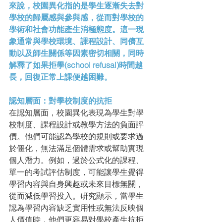
來說，校園異化指的是學生逐漸失去對
學校的歸屬感與參與感，從而對學校的
學術和社會功能產生消極態度。這一現
象通常與學校環境、課程設計、同儕互
動以及師生關係等因素密切相關，同時
解釋了如果拒學(school refusal)時間越
長，回復正常上課便越困難。
認知層面：對學校制度的抗拒
在認知層面，校園異化表現為學生對學
校制度、課程設計或教學方法的負面評
價。他們可能認為學校的規則或要求過
於僵化，無法滿足個體需求或幫助實現
個人潛力。例如，過於公式化的課程、
單一的考試評估制度，可能讓學生覺得
學習內容與自身興趣或未來目標無關，
從而減低學習投入。研究顯示，當學生
認為學習內容缺乏實用性或無法反映個
人價值時，他們更容易對學校產生抗拒