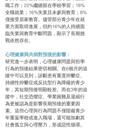
職工作；22%繼續留在學校學習；18%
全職就業；16%失業且未參與教育；8%
僅接受居家教育。儘管部分青少年在就
業方面取得進展，但約16%的人持續面
臨失業與教育中斷問題，顯示了長期挑
戰依然存在。
心理健康與共病對預後的影響：
研究進一步表明，心理健康問題與拒學
行為的預後結果密切相關。在6個月的追
蹤中可以見到，診斷患有重度抑鬱症、
持續性抑鬱症或反抗型行為障礙的青少
年，其短期預後明顯較差。而在3年的追
蹤中，社交恐懼症、學業困難及退縮行
為更被認為是影響長期預後的重要因
素。這些心理與行為問題不僅阻礙青少
年重返學校或進入職場，還可能加劇其
社會孤立與心理壓力，形成惡性循環。