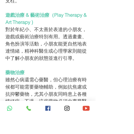
支柱。
遊戲治療 & 藝術治療（Play Therapy & 
Art Therapy )
對於年紀小、不太善於表達的小朋友，
遊戲或藝術治療特別有用。透過畫畫、
角色扮演等活動，小朋友能更自然地表
達情緒，精神科醫生或心理學家則能從
中了解小朋友的狀態並進行引導。
藥物治療
雖然心病還需心藥醫，但心理治療有時
候都可能需要藥物輔助，例如抗焦慮或
抗抑鬱藥物，尤其小朋友同時患上各種
情緒病。不過，這些藥物必須由專業醫
生評估後才能使用。
References:
Maynard, B. R., Heyne, D., Brendel, K. E., Bulanda, 
J. J., Thompson, A. M., & Pigott, T. D. (2018). 