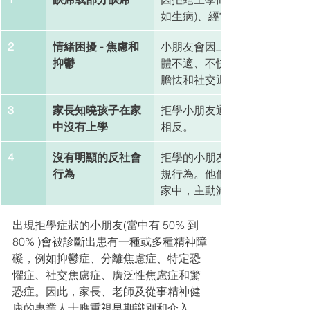
如生病)、經常遲到。
2
情緒困擾 - 焦慮和
小朋友會因上學前或上學期間
抑鬱
體不適、不快感、抑鬱焦慮等
膽怯和社交退縮。
3
家長知曉孩子在家
拒學小朋友通常會在父母知情的情
中沒有上學
相反。
4
沒有明顯的反社會
拒學的小朋友在沒有上學的日
行為
規行為。他們多數不會外出或
家中，主動減少外出活動，在
出現拒學症狀的小朋友(當中有 50% 到 
80% )會被診斷出患有一種或多種精神障
礙，例如抑鬱症、分離焦慮症、特定恐
懼症、社交焦慮症、廣泛性焦慮症和驚
恐症。因此，家長、老師及從事精神健
康的專業人士應重視早期識別和介入，