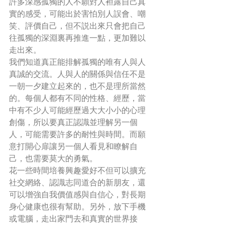
許多深感孤獨的人不願對人袒露自己真
實的感受，可能出於害怕別人誤會、嘲
笑、評價自己，但不説出來只會把自己
往孤獨的深淵裏再推進一點，更加難以
走出來。
我們知道真正能排解孤獨的唯有人與人
真誠的交流。人與人的關係與信任不是
一朝一夕建立起來的，也不是理所當然
的。每個人都有不同的性格、經歷，當
中有不少人可能經歷過大大小小的心理
創傷，所以要真正認識並理解另一個
人，可能需要許多的耐性與時間。而願
意打開心扉讓另一個人看見和瞭解自
己，也需要莫大的勇氣。
花一些時間培養興趣愛好不但可以擴充
社交網絡、認識志同道合的新朋友，還
可以增強自我價值感與自信心，對長期
身心健康也很有幫助。另外，放下手機
或電腦，走出家門去和真實的世界接