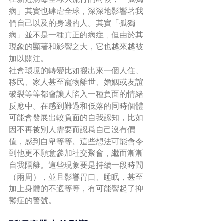
病」其實也肆虐全球，深深地影響著我
們自己以及的身邊的人。其實「孤獨
病」並不是一種真正的病症，但由於其
現象的顯著和影響之大，它也越來越被
加以關注。
社會環境的轉變比如搬出來一個人住、
移民、家人甚至寵物離世、婚姻或友誼
破裂等等都會讓人陷入一種負面的情緒
反應中。在感到難過和低落的同時個體
可能會發展出較負面的自我認知，比如
因不再被別人需要而認爲自己沒有價
值，感到自卑等等。這些想法可能會令
到他更不願意參加社交聚會，繼而漸漸
自我隔離。這些現象要是持續一段時間
（兩周），並且影響胃口、睡眠，甚至
加上身體的不適等等，有可能響起了抑
鬱症的警號。