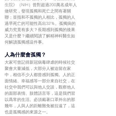
生院
》（NIH）曾對超過200萬名成年人
做研究，發現孤獨和死亡之間有著關
聯；並指和不孤獨的人相比，孤獨的人
過早死亡的可能性高出32％。孤獨病的
威力究竟有多大？長期感到孤獨的後果
又是什麼？繼續閱讀了解精神科醫生如
何解讀孤獨感這件事。
人為什麼會孤獨？
大家可曾記得新冠病毒肆虐的時候社交
聚會大量減低，大部分人被迫留在家
中，相信不少人都曾感到孤獨。人的正
面情緒、幸福感等一部分來自社交，在
社交中我們可以與他人交談，觀察他人
的面部表情、肢體語言等，這是我們習
以爲常的生活。必須戴著口罩外出的那
幾年，人與人的距離難免被拉遠了，這
也是孤獨感的來源之一。