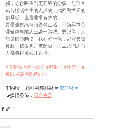
觸，你會呼吸到更新鮮的空氣，見到各
式各樣活生生的人與物，找回與世界的
聯系感，也是非常有效的。
要是孤獨感持續影響生活，不妨尋求心
理健康專業人士談一談吧。要記得，人
類是情感動物，我和你一樣，都需要被
聆聽、被看見、被關愛；而且我們所有
人都值得被如此對待。
#孤獨病
#過早死亡
#抑鬱症
#焦慮症
#
睡眠障礙
#腦退化症
✍🏻撰文：精神科專科醫生 
鄭珊醫生
📣媒體發佈：
高燒生活