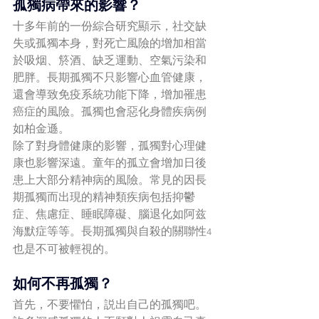
孤獨病帶來的影響？
十多年前的一份綜合研究顯示，社交缺
失或孤獨本身，對死亡風險的增加相當
於吸烟、箊酒、缺乏運動、空氣污染和
肥胖。長期孤獨不只影響心血管健康，
還會導致免疫系統功能下降，增加罹患
癌症的風險。孤獨也會惡化身體疾病例
如柏金遜。
除了對身體健康的影響，孤獨對心理健
康也影響深遠。童年的孤立會增加日後
患上大部分精神病的風險。常見的因長
期孤獨而出現的精神類疾病包括抑鬱
症、焦慮症、睡眠障礙、腦退化如阿兹
海默症等等。長期孤獨與自殺的關聯性
4
也是不可被輕視的。
如何不再孤獨？
首先，不要懼怕，説出自己的孤獨吧。