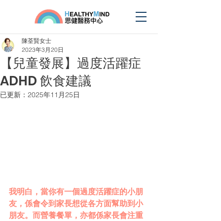
陳荃賢女士
2023年3月20日
【兒童發展】過度活躍症
ADHD 飲食建議
已更新：
2025年11月25日
我明⽩，當你有⼀個過度活躍症的⼩朋
友，係會令到家長想從各⽅⾯幫助到⼩
朋友。⽽營養餐單，亦都係家長會注重