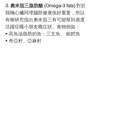
3. 奧⽶茄三脂肪酸 (Omega-3 fats)
 對於
我哋⼼臟同埋腦部健康係好重要，所以
有啲研究指出奧⽶茄三有可能幫到過度
活躍症嘅⼩朋友嘅症狀。食物例如：
• ⾼⿂油脂肪的⿂：三⽂⿂、 銀鱈⿂
• 奇亞籽、亞麻籽