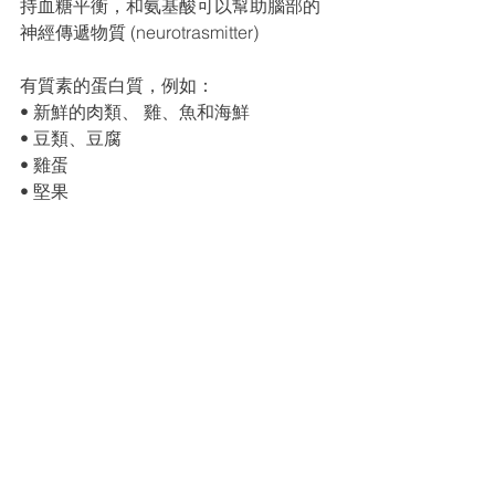
持⾎糖平衡，和氨基酸可以幫助腦部的
神經傳遞物質 (neurotrasmitter)
有質素的蛋⽩質，例如：
• 新鮮的⾁類、 雞、⿂和海鮮
• ⾖類、⾖腐
• 雞蛋
• 堅果