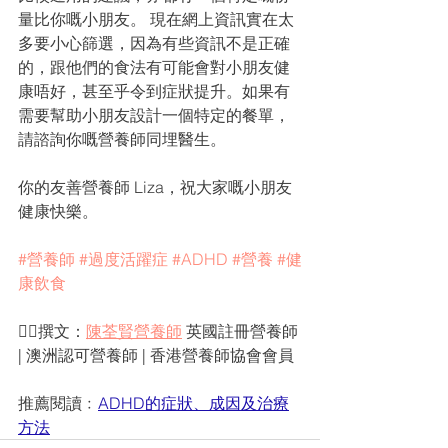
量比你嘅⼩朋友。 現在網上資訊實在太
多要⼩⼼篩選，因為有些資訊不是正確
的，跟他們的食法有可能會對⼩朋友健
康唔好，甚⾄乎令到症狀提升。如果有
需要幫助⼩朋友設計⼀個特定的餐單，
請諮詢你嘅營養師同埋醫⽣。
你的友善營養師 Liza，祝⼤家嘅⼩朋友
健康快樂。
#營養師
#過度活躍症
#ADHD
#營養
#健
康飲食
✍🏻撰文：
陳荃賢營養師
 英國註冊營養師 
| 澳洲認可營養師 | 香港營養師協會會員
推薦閱讀﹕
ADHD的症狀、成因及治療
方法