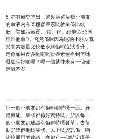
5. 
亦有研究指出，過度活躍症嘅⼩朋友
的⾎液內有某種營養素嘅數量係比較
低。譬如話鐵質、 鎂、鋅、維他命B6同
埋維他命D。究竟係咪因為呢啲⼩朋友嘅
營養素數量比較低令到佢哋症狀提升，
定係如果食多啲呢啲營養素會令到佢哋
嘅症狀好啲呢？呢⼀個就仲未有⼀個確
定嘅答案。
每⼀個⼩朋友都有佢哋獨特嘅⼀⾯。⾝
體機能、症狀都係好獨特嘅。所以每⼀
個⼩朋友都建議有佢獨特嘅餐單，去幫
助舒緩佢哋嘅症狀。以上嘅資訊係⼀啲
比較通⽤的建議，亦都冇⼀個特定嘅份