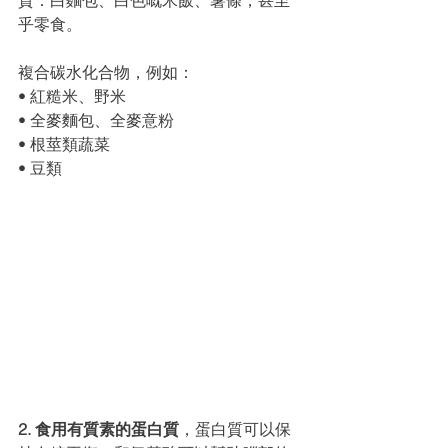
乎零食。
複合碳⽔化合物，例如：
• 紅糙⽶、野⽶
• 全麥麵包、全麥意粉
• 根莖類蔬菜
• ⾖類
2. 食⽤有質素的蛋⽩質
，蛋⽩質可以保