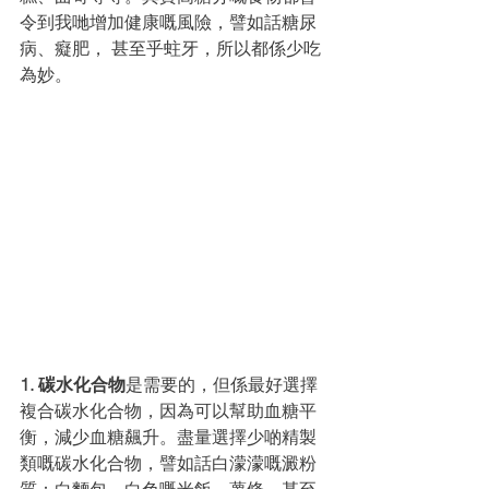
令到我哋增加健康嘅風險，譬如話糖尿
病、癡肥， 甚⾄乎蛀牙，所以都係少吃
為妙。
1. 碳⽔化合物
是需要的，但係最好選擇
複合碳⽔化合物，因為可以幫助⾎糖平
衡，減少⾎糖飆升。盡量選擇少啲精製
類嘅碳⽔化合物，譬如話⽩濛濛嘅澱粉
質：⽩麵包、⽩⾊嘅⽶飯、薯條，甚⾄