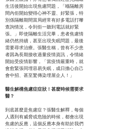
生活後開始出現焦慮問題，「喺隔離房
間內佢開始變得心神不靈、好緊張，特
別係隔離期間當局經常有好多電話打嚟
查詢情況，令到佢一聽到電話就好緊
張。」即使隔離生活完畢，患者焦慮情
緒仍然持續，甚至出現失眠問題，最後
需要尋求治療。張醫生稱，曾有不少患
者因為長期接收過量疫情資訊，令情緒
開始受疫情影響，「當疫情嚴重時，就
會愈緊張同埋容易失眠，成日擔心自己
會中招、甚至驚傳染埋屋企人！」
醫生解構焦慮症症狀！甚麼時候需要求
醫？
到底甚麼是焦慮症？張醫生解釋，每個
人遇到有威脅或危險的時候，都會出現
焦慮的反應，這個反應本身有助於我們