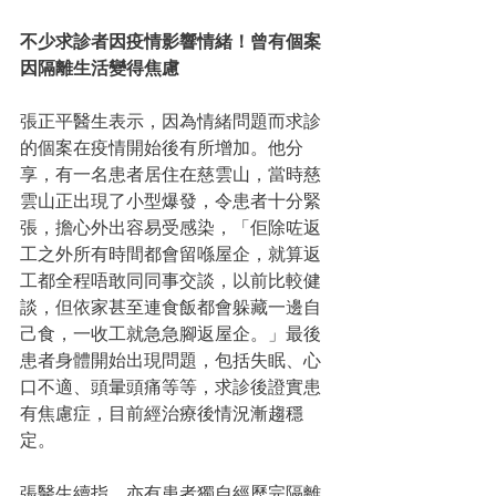
不少求診者因疫情影響情緒！曾有個案
因隔離生活變得焦慮
張正平醫生表示，因為情緒問題而求診
的個案在疫情開始後有所增加。他分
享，有一名患者居住在慈雲山，當時慈
雲山正出現了小型爆發，令患者十分緊
張，擔心外出容易受感染，「佢除咗返
工之外所有時間都會留喺屋企，就算返
工都全程唔敢同同事交談，以前比較健
談，但依家甚至連食飯都會躲藏一邊自
己食，一收工就急急腳返屋企。」最後
患者身體開始出現問題，包括失眠、心
口不適、頭暈頭痛等等，求診後證實患
有焦慮症，目前經治療後情況漸趨穩
定。
張醫生續指，亦有患者獨自經歷完隔離