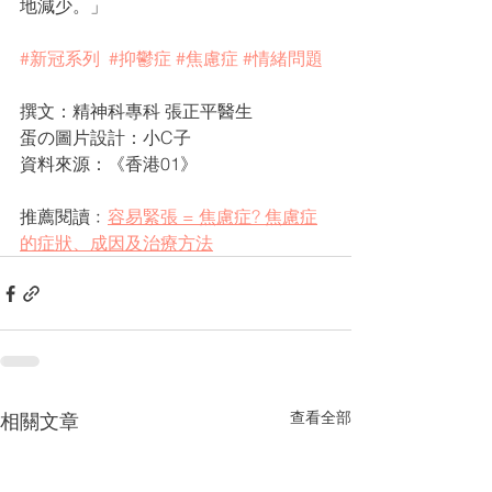
地減少。」
#新冠系列
#抑鬱症
#焦慮症
#情緒問題
撰文：精神科專科 張正平醫生
蛋の圖片設計：小C子
資料來源：
《香港01》
推薦閱讀﹕
容易緊張 = 焦慮症? 焦慮症
的症狀、成因及治療方法
查看全部
相關文章