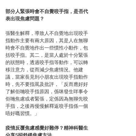
部分人緊張時會不自覺咬手指，是否代
表出現焦慮問題？
張醫生解釋，導致人不自覺地出現咬手
指動作主要有兩大原因，其是人在無聊
時會不自覺地作出一些慣性小動作，包
括咬手指。其二，是當人處於十分緊張
的狀態時，透過咬手指等動作，可以轉
移注意力，從而減少焦慮情況。他建
議，當家長見到小朋友出現咬手指動作
時，先不要指罵及批評，「反而應好好
了解佢哋咬手指原因，係咪發生咩事令
佢哋焦慮或者緊張，定係因為無聊先咬
手指，之後再慢慢解釋返咬手指係一個
唔好嘅習慣。」
疫情反覆焦慮感覺好難停？精神科醫生
分享5招舒緩焦慮方法