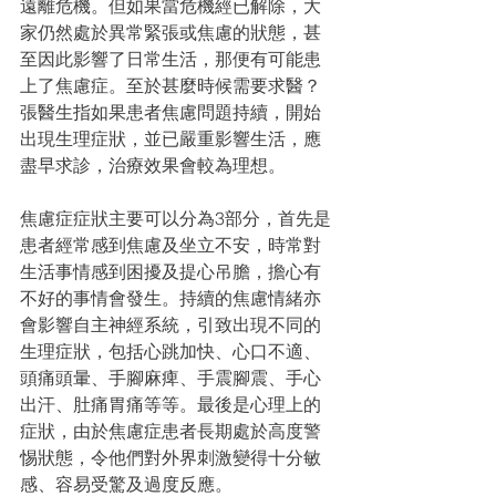
遠離危機。但如果當危機經已解除，大
家仍然處於異常緊張或焦慮的狀態，甚
至因此影響了日常生活，那便有可能患
上了焦慮症。至於甚麼時候需要求醫？
張醫生指如果患者焦慮問題持續，開始
出現生理症狀，並已嚴重影響生活，應
盡早求診，治療效果會較為理想。
焦慮症症狀主要可以分為3部分，首先是
患者經常感到焦慮及坐立不安，時常對
生活事情感到困擾及提心吊膽，擔心有
不好的事情會發生。持續的焦慮情緒亦
會影響自主神經系統，引致出現不同的
生理症狀，包括心跳加快、心口不適、
頭痛頭暈、手腳麻痺、手震腳震、手心
出汗、肚痛胃痛等等。最後是心理上的
症狀，由於焦慮症患者長期處於高度警
惕狀態，令他們對外界刺激變得十分敏
感、容易受驚及過度反應。