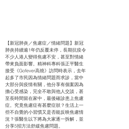
【新冠肺炎／焦慮症／情緒問題】新冠
肺炎持續逾1年仍反覆未停，長期抗疫令
不少人港人變得焦慮不安，甚至對情緒
帶來負面影響。精神科專科張正平醫生
接受《Gofever高燒》訪問時表示，去年
起多了市民因為情緒問題而求診，當中
大部分與疫情有關，他分享有個案因為
擔心受感染，完全不敢與他人交談，甚
至長時間留在家中，最後確診患上焦慮
症。究竟焦慮症有甚麼症狀？生活上一
些不自覺的小習慣又是否能反映焦慮情
況？張醫生以下將為大家逐一拆解，並
分享5招方法舒緩焦慮問題。