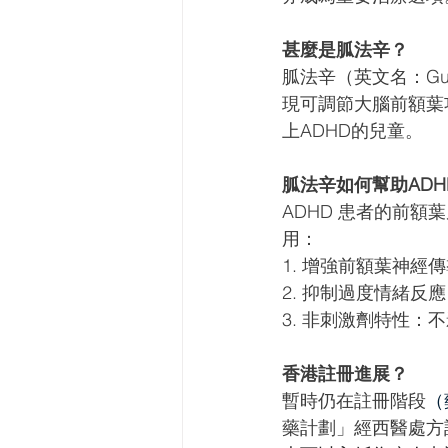
甚麼是胍法辛？ 
胍法辛（英文名：Gua
現可調節大腦前額葉功
上ADHD的兒童。
胍法辛如何幫助ADH
ADHD 患者的前
用：
1. 增強前額葉神
2. 抑制過度情緒
3. 非刺激劑特性
香港註冊進展？
暫時仍在註冊階段
（
藥計劃」經西醫處方