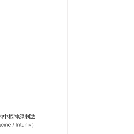
的中樞神經刺激
 Intuniv）
。 