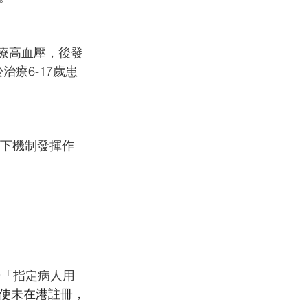
於治療高血壓，後發
療6-17歲患
以下機制發揮作
按「指定病人用
使未在港註冊，