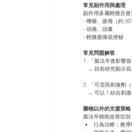
常見副作用與處理 
副作用多屬輕微且會
- 嗜睡、疲倦（約 30
- 頭痛、頭暈 
- 輕微腹痛或便秘 
常見問題解答 
1. 「胍法辛會影響
   → 目前研究顯
2. 「可否與刺激劑（例
   → 可以！結合
藥物以外的支援策略
胍法辛雖能改善症狀
行為治療：教導