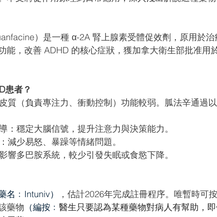
nfacine）是一種 α-2A 腎上腺素受體促效劑，原用
能，改善 ADHD 的核心症狀，獲加拿大衛生部批准用於治
D患者？ 
額葉皮質（負責專注力、衝動控制）功能較弱。胍法辛通過
經傳導：穩定大腦信號，提升注意力與決策能力。
反應：減少易怒、暴躁等情緒問題。
：不影響多巴胺系統，較少引發失眠或食慾下降。
藥名﹕Intuniv）
，估計2026年完成註冊程序。唯暫時可
該藥物
（編按﹕
醫生只要認為某種藥物對病人有幫助，即