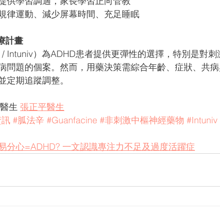
提供學習調適，家長學習正向管教
規律運動、減少屏幕時間、充足睡眠 
療計畫
ine / Intuniv）為ADHD患者提供更彈性的選擇，特別是
病問題的個案。然而，用藥決策需綜合年齡、症狀、共病
並定期追蹤調整。
醫生 
張正平醫生
資訊
#胍法辛
#Guanfacine
#非刺激中樞神經藥物
#Intuniv
易分心=ADHD? 一文認識專注力不足及過度活躍症