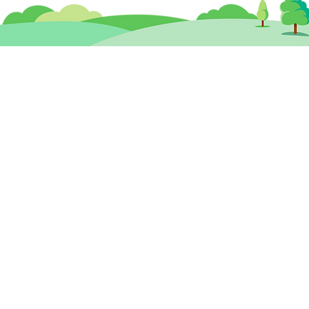
【藥物資訊】甚麼是血清素、
【藥
多巴胺、去甲腎上腺素？淺談
南﹗
思健兒童發展 暨
​思
神經傳遞物質
心理治療及輔導中心
香港中環德輔道中19號環球大廈 12樓
九龍
1203A室 (中環站A或B出口)
260
cdc@healthymindhk.com
2825
852 2180 0781
852 2180 0602
專線 )
852 6512 1101 ( 心理輔導及治療專線 )
852 6575 5057 ( 兒童評估及訓練專線 )
)
852 9575 4455 ( 到校服務專線 )
星期一至六
10am - 1pm ; 3pm - 7pm
星期
星