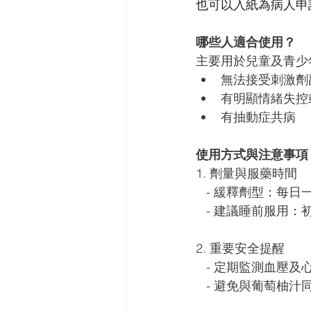
也可以入紙為病人申
哪些人適合使用？
主要用於兒童及青少
無法接受刺激劑
有明顯情緒失控
有抽動症共病
使用方式與注意事項
1. 劑量與服藥時間 
   - 緩釋劑型：
   - 建議睡前服
2. 重要安全提醒
   - 定期監測血
   - 避免與葡萄柚