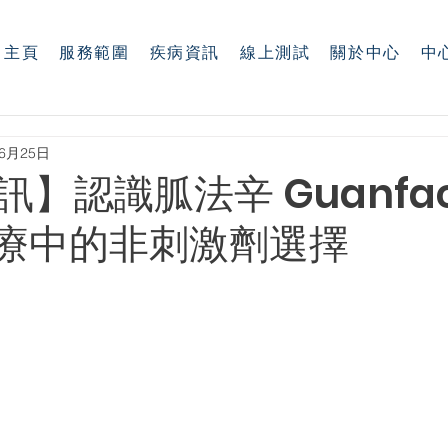
主頁
服務範圍
疾病資訊
線上測試
關於中心
中
年6月25日
】認識胍法辛 Guanfac
治療中的非刺激劑選擇