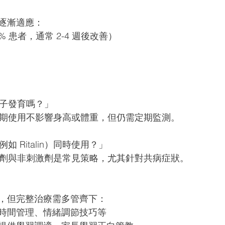
逐漸適應： 
% 患者，通常 2-4 週後改善） 
孩子發育嗎？」 
示長期使用不影響身高或體重，但仍需定期監測。 
如 Ritalin）同時使用？」 
刺激劑與非刺激劑是常見策略，尤其針對共病症狀。
 
，但完整治療需多管齊下： 
時間管理、情緒調節技巧等