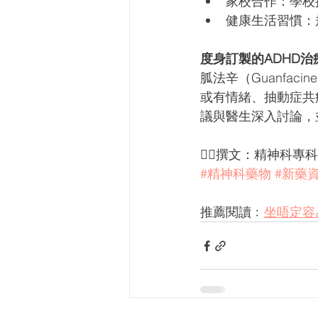
家校合作：學校
健康生活習慣：
度身訂製的ADHD治
胍法辛（Guanfac
或有情緒、抽動症共
議與醫生深入討論，
✍🏻撰文：精神科專科
#精神科藥物
#新藥
推薦閱讀﹕
坐唔定容