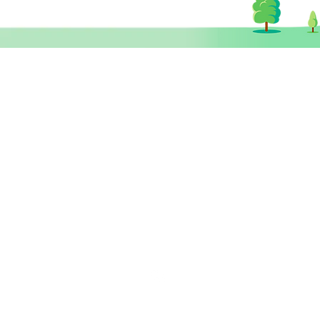
【藥物資訊】膠囊藥物可以拆
開服用嗎？
​思健醫務中心​ 暨
思健智能定位腦磁激中心
香港中環德輔道中19號環球大廈 11樓
1101室 (中環站A或B出口)
info@healthymindhk.com
852 2180 2822
852 2180 
852 6512 2002 ( 新症預約及查詢
852 6512 3002 ( 營養師專線 )
852 5342 8316 ( 普通科門診專線 
wechat ID: healthymindhk
星期一至五
10am - 1pm ; 3pm - 6pm
星期六
1
0am - 2pm