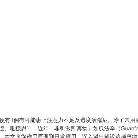
童便有1個有可能患上注意力不足及過度活躍症。除了常用
唯穩思），近年「非刺激劑藥物」如胍法辛（Guanfacine /
。本文將從作用原理到日常應用，深入淺出解說這種藥物