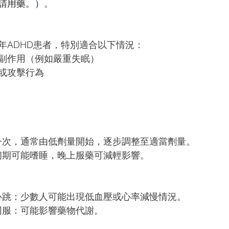
請用藥。
）
。
年ADHD患者，特別適合以下情況： 
副作用（例如嚴重失眠）
或攻擊行為
每日一次，通常由低劑量開始，逐步調整至適當劑量。 
用：初期可能嗜睡，晚上服藥可減輕影響。 
壓及心跳：少數人可能出現低血壓或心率減慢情況。 
汁同服：可能影響藥物代謝。 