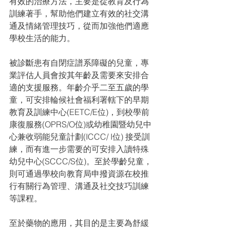
有效的治療方法，主要是從教育及行為
訓練著手，幫助他們建立有效的社交溝
通及情緒管理技巧，從而加強他們適應
學校生活的能力。
被診斷患有自閉症譜系障礙的兒童，專
業評估人員會按其年齡及需要來安排合
適的支援服務。年齡介乎二至五歲的學
童，可安排輪候社會福利署轄下的早期
教育及訓練中心(EETC/E位)，到校學前
康復服務(OPRS/O位)或幼稚園暨幼兒中
心兼收弱能兒童計劃(ICCC/ I位) 接受訓
練，而有進一步需要的可安排入讀特殊
幼兒中心(SCCC/S位)。至於學齡兒童，
則可通過學校向教育局申撥資源在校推
行有關行為管理、溝通及社交技巧訓練
等課程。
至於藥物的應用，其目的是主要為舒緩