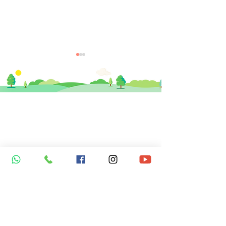
​思健醫務中心​ 暨
思健智能定位腦磁激中心
【兒童發展】支援SEN學
【兒童發展】如
香港中環德輔道中19號環球大廈 11樓
生：教師實用清單
ADHD 嚴重程度
1101室 (中環站A或B出口)
info@healthymindhk.com
852 2180 2822
852 2180 2825
852 6512 2002 ( 新症預約及查詢專線 )
852 6512 3002 ( 營養師專線 )