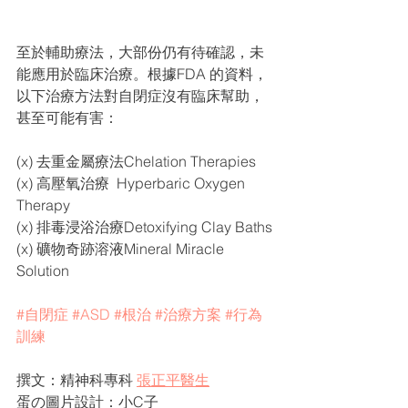
至於輔助療法，大部份仍有待確認，未
能應用於臨床治療。根據FDA 的資料，
以下治療方法對自閉症沒有臨床幫助，
甚至可能有害： 
(x) 去重金屬療法Chelation Therapies
(x) 高壓氧治療  Hyperbaric Oxygen 
Therapy
(x) 排毒浸浴治療Detoxifying Clay Baths
(x) 礦物奇跡溶液Mineral Miracle 
Solution
#自閉症
#ASD
#根治
#治療方案
#行為
訓練
撰文：精神科專科 
張正平醫生
蛋の圖片設計：小C子